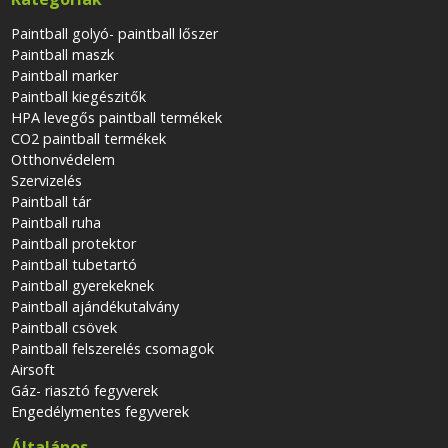
Paintball golyó- paintball lőszer
Paintball maszk
Paintball marker
Paintball kiegészitők
HPA levegős paintball termékek
CO2 paintball termékek
Otthonvédelem
Szervizelés
Paintball tár
Paintball ruha
Paintball protektor
Paintball tubetartó
Paintball gyerekeknek
Paintball ajándékutalvány
Paintball csövek
Paintball felszerelés csomagok
Airsoft
Gáz- riasztó fegyverek
Engedélymentes fegyverek
Általános