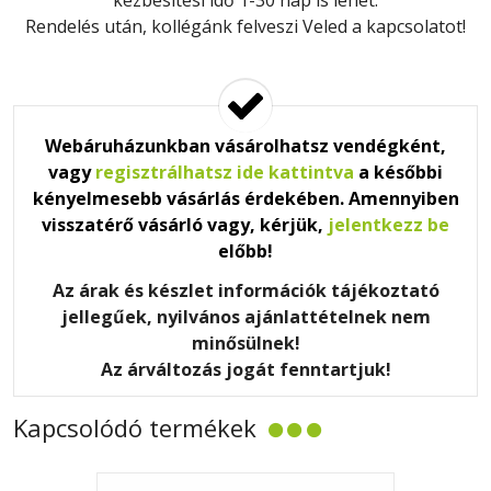
kézbesítési idő 1-30 nap is lehet.
Rendelés után, kollégánk felveszi Veled a kapcsolatot!
Webáruházunkban vásárolhatsz vendégként,
vagy
regisztrálhatsz ide kattintva
a későbbi
kényelmesebb vásárlás érdekében. Amennyiben
visszatérő vásárló vagy, kérjük,
jelentkezz be
előbb!
Az árak és készlet információk tájékoztató
jellegűek, nyilvános ajánlattételnek nem
minősülnek!
Az árváltozás jogát fenntartjuk!
Kapcsolódó termékek