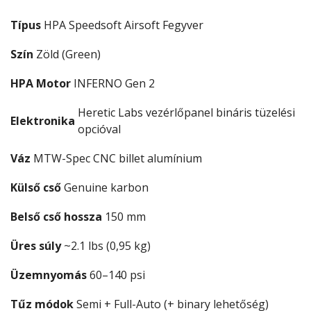
Típus
HPA Speedsoft Airsoft Fegyver
Szín
Zöld (Green)
HPA Motor
INFERNO Gen 2
Heretic Labs vezérlőpanel bináris tüzelési
Elektronika
opcióval
Váz
MTW-Spec CNC billet alumínium
Külső cső
Genuine karbon
Belső cső hossza
150 mm
Üres súly
~2.1 lbs (0,95 kg)
Üzemnyomás
60–140 psi
Tűz módok
Semi + Full-Auto (+ binary lehetőség)