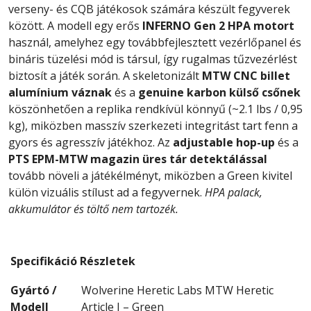
verseny- és CQB játékosok számára készült fegyverek
között. A modell egy erős
INFERNO Gen 2 HPA motort
használ, amelyhez egy továbbfejlesztett vezérlőpanel és
bináris tüzelési mód is társul, így rugalmas tűzvezérlést
biztosít a játék során. A skeletonizált
MTW CNC billet
alumínium váznak
és a
genuine karbon külső csőnek
köszönhetően a replika rendkívül könnyű (~2.1 lbs / 0,95
kg), miközben masszív szerkezeti integritást tart fenn a
gyors és agresszív játékhoz. Az
adjustable hop-up
és a
PTS EPM-MTW magazin üres tár detektálással
tovább növeli a játékélményt, miközben a Green kivitel
külön vizuális stílust ad a fegyvernek.
HPA palack,
akkumulátor és töltő nem tartozék.
Specifikáció
Részletek
Gyártó /
Wolverine Heretic Labs MTW Heretic
Modell
Article I – Green