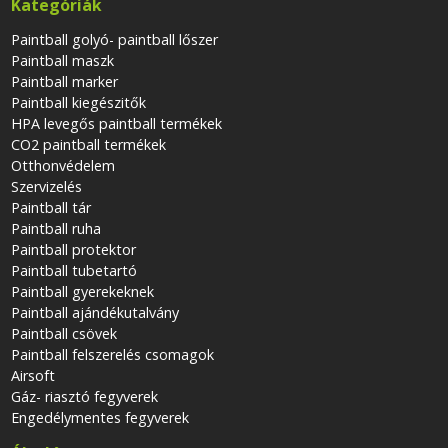
Kategóriák
Paintball golyó- paintball lőszer
Paintball maszk
Paintball marker
Paintball kiegészitők
HPA levegős paintball termékek
CO2 paintball termékek
Otthonvédelem
Szervizelés
Paintball tár
Paintball ruha
Paintball protektor
Paintball tubetartó
Paintball gyerekeknek
Paintball ajándékutalvány
Paintball csövek
Paintball felszerelés csomagok
Airsoft
Gáz- riasztó fegyverek
Engedélymentes fegyverek