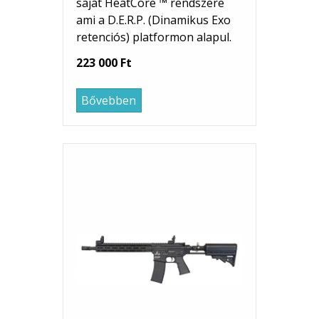
saját HeatCore ™ rendszere
ami a D.E.R.P. (Dinamikus Exo
retenciós) platformon alapul.
223 000 Ft
Bővebben