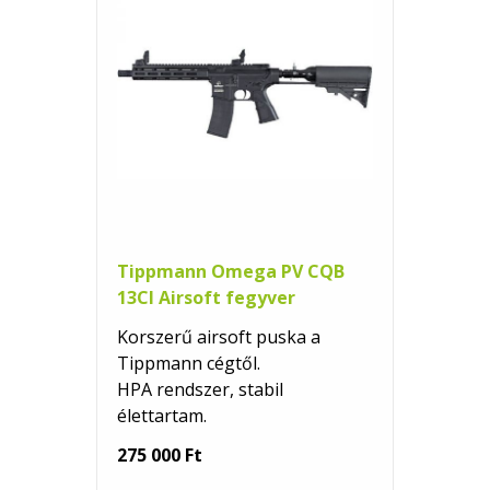
Tippmann Omega PV CQB
13CI Airsoft fegyver
Korszerű airsoft puska a
Tippmann cégtől.
HPA rendszer, stabil
élettartam.
275 000 Ft