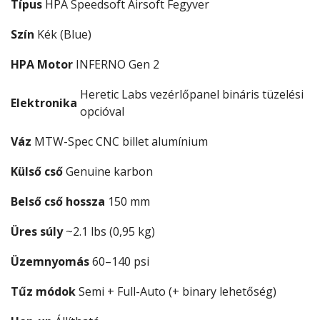
Típus
HPA Speedsoft Airsoft Fegyver
Szín
Kék (Blue)
HPA Motor
INFERNO Gen 2
Heretic Labs vezérlőpanel bináris tüzelési
Elektronika
opcióval
Váz
MTW-Spec CNC billet alumínium
Külső cső
Genuine karbon
Belső cső hossza
150 mm
Üres súly
~2.1 lbs (0,95 kg)
Üzemnyomás
60–140 psi
Tűz módok
Semi + Full-Auto (+ binary lehetőség)