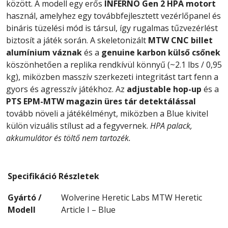
között. A modell egy erős
INFERNO Gen 2 HPA motort
használ, amelyhez egy továbbfejlesztett vezérlőpanel és
bináris tüzelési mód is társul, így rugalmas tűzvezérlést
biztosít a játék során. A skeletonizált
MTW CNC billet
alumínium váznak
és a
genuine karbon külső csőnek
köszönhetően a replika rendkívül könnyű (~2.1 lbs / 0,95
kg), miközben masszív szerkezeti integritást tart fenn a
gyors és agresszív játékhoz. Az
adjustable hop-up
és a
PTS EPM-MTW magazin üres tár detektálással
tovább növeli a játékélményt, miközben a Blue kivitel
külön vizuális stílust ad a fegyvernek.
HPA palack,
akkumulátor és töltő nem tartozék.
Specifikáció
Részletek
Gyártó /
Wolverine Heretic Labs MTW Heretic
Modell
Article I – Blue