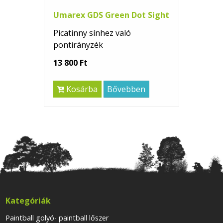
Umarex GDS Green Dot Sight
Picatinny sínhez való
pontirányzék
13 800 Ft
Kosárba
Bővebben
Kategóriák
Paintball golyó- paintball lőszer