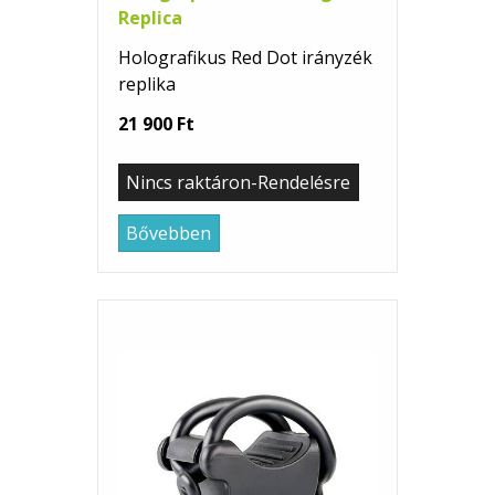
Replica
Holografikus Red Dot irányzék
replika
21 900 Ft
Nincs raktáron-Rendelésre
Bővebben