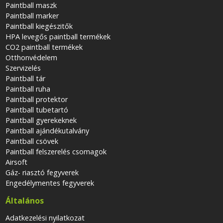
Paintball maszk
Paintball marker
Paintball kiegészitők
HPA levegős paintball termékek
CO2 paintball termékek
Otthonvédelem
Szervizelés
Paintball tár
Paintball ruha
Paintball protektor
Paintball tubetartó
Paintball gyerekeknek
Paintball ajándékutalvány
Paintball csövek
Paintball felszerelés csomagok
Airsoft
Gáz- riasztó fegyverek
Engedélymentes fegyverek
Általános
Adatkezelési nyilatkozat