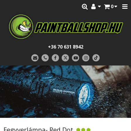
0
+36 70 631 8942
Fegyverlámpa- Red Dot