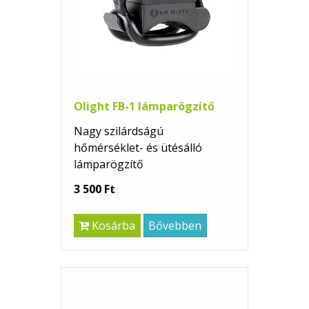
Olight FB-1 lámparögzítő
Nagy szilárdságú
hőmérséklet- és ütésálló
lámparögzítő
3 500 Ft
Kosárba
Bővebben