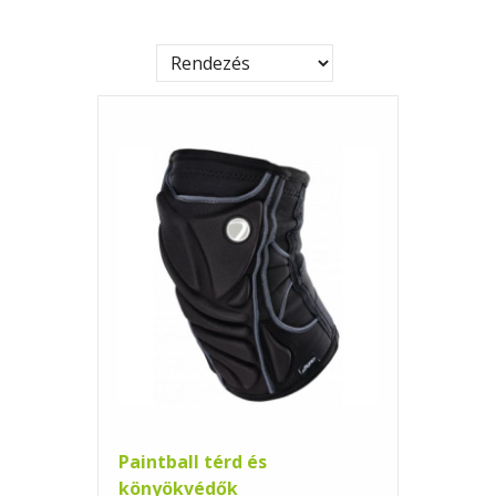
Paintball térd és
könyökvédők