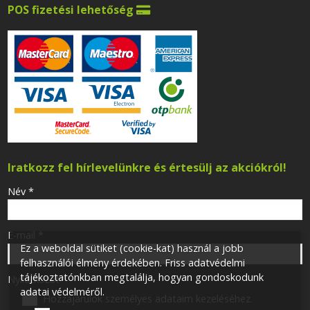
POS fizetési lehetőség

Iratkozz fel hírlevelünkre és értesülj az akciókról!
-
Név
*
-
E-mail
*
Ez a weboldal sütiket (cookie-kat) használ a jobb
felhasználói élmény érdekében. Friss adatvédelmi
tájékoztatónkban megtalálja, hogyan gondoskodunk
-
Nyilatkozat
*
adatai védelméről.
Hozzájárulok személyes adataim kezeléséhez.