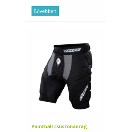
Bővebben
Paintball csúszónadrág