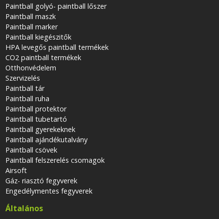
Paintball golyó- paintball lőszer
Paintball maszk
Paintball marker
Paintball kiegészitők
HPA levegős paintball termékek
CO2 paintball termékek
Otthonvédelem
Szervizelés
Paintball tár
Paintball ruha
Paintball protektor
Paintball tubetartó
Paintball gyerekeknek
Paintball ajándékutalvány
Paintball csövek
Paintball felszerelés csomagok
Airsoft
Gáz- riasztó fegyverek
Engedélymentes fegyverek
Általános