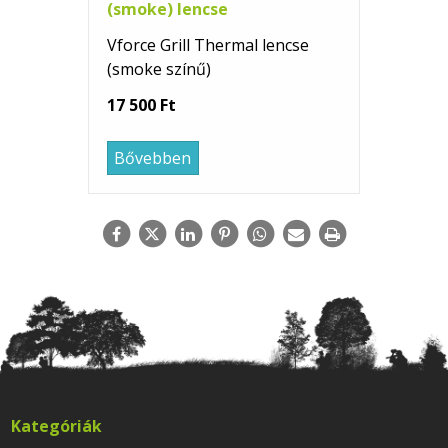
(smoke) lencse
Vforce Grill Thermal lencse
(smoke színű)
17 500 Ft
Bővebben
Kategóriák