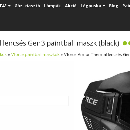
T4E
Gáz- riasztó
Lámpák
Akció
Légpuska
Blog
Pai
lencsés Gen3 paintball maszk (black)
zkok
»
Vforce paintball maszkok
»
Vforce Armor Thermal lencsés Gen3