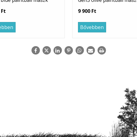
blue paintball maszk
Gen3 olive paintball masz
 Ft
9 900 Ft
ebben
Bővebben