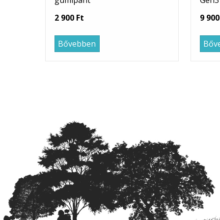
gumipánt
Gen3 
2 900 Ft
9 900
Bővebben
Bőv