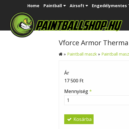
Home
Paintball
Airsoft
Engedélymentes 
Vforce Armor Thermal 
»
Paintball maszk
»
Paintball mas
Ár
17 500 Ft
Mennyiség
*
Kosárba