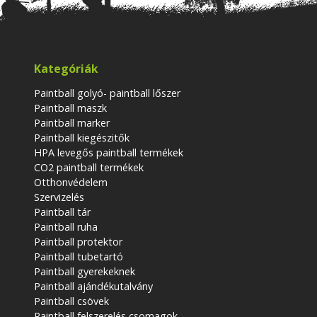
Kategóriák
Paintball golyó- paintball lőszer
Paintball maszk
Paintball marker
Paintball kiegészitők
HPA levegős paintball termékek
CO2 paintball termékek
Otthonvédelem
Szervizelés
Paintball tár
Paintball ruha
Paintball protektor
Paintball tubetartó
Paintball gyerekeknek
Paintball ajándékutalvány
Paintball csövek
Paintball felszerelés csomagok