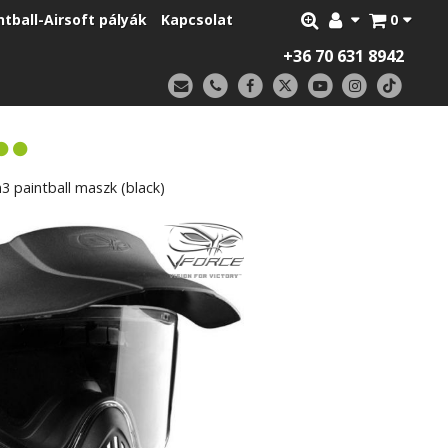
ntball-Airsoft pályák
Kapcsolat
0
+36 70 631 8942
 paintball maszk (black)