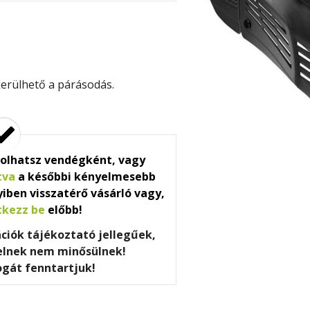
erülhető a párásodás.
olhatsz vendégként, vagy
tva
a későbbi kényelmesebb
iben visszatérő vásárló vagy,
tkezz be
előbb!
ációk tájékoztató jellegűek,
telnek nem minősülnek!
ogát fenntartjuk!