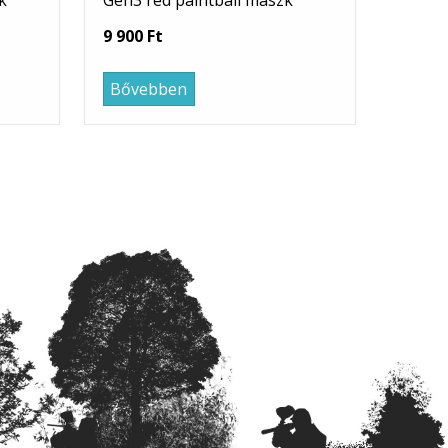
k
Gen3 red paintball maszk
9 900 Ft
Bővebben