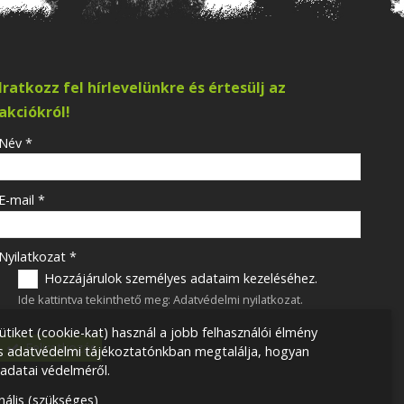
Iratkozz fel hírlevelünkre és értesülj az
akciókról!
-
Név
*
-
E-mail
*
-
Nyilatkozat
*
Hozzájárulok személyes adataim kezeléséhez.
Ide kattintva tekinthető meg:
Adatvédelmi nyilatkozat
.
-
ütiket (cookie-kat) használ a jobb felhasználói élmény
Feliratkozás
ss adatvédelmi tájékoztatónkban megtalálja, hogyan
datai védelméről.
-
nális (szükséges)