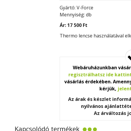
Gyártó: V-Force
Mennyiség: db
Ár:
17 500 Ft
Thermo lencse használatával elk
Webáruházunkban vásár
regisztrálhatsz ide kattin
vásárlás érdekében. Amenny
kérjük,
jelen
Az árak és készlet inform
nyilvános ajánlatté
Az árváltozás j
Kapcsolódó termékek