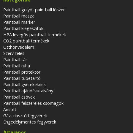
Paintball golyó- paintball lőszer
Paintball maszk
Paintball marker
Paintball kiegészitők
HPA levegős paintball termékek
CO2 paintball termékek
Otthonvédelem
Szervizelés
Paintball tár
Paintball ruha
Paintball protektor
Paintball tubetartó
Paintball gyerekeknek
Paintball ajándékutalvány
Paintball csövek
Paintball felszerelés csomagok
Airsoft
Gáz- riasztó fegyverek
Engedélymentes fegyverek
Általános