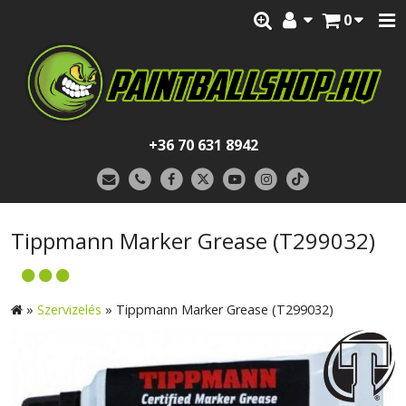
0
+36 70 631 8942
Tippmann Marker Grease (T299032)
»
Szervizelés
»
Tippmann Marker Grease (T299032)