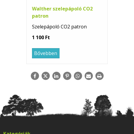
Walther szelepápoló CO2
patron
Szelepápoló CO2 patron
1 100 Ft
Bővebben
Kategóriák