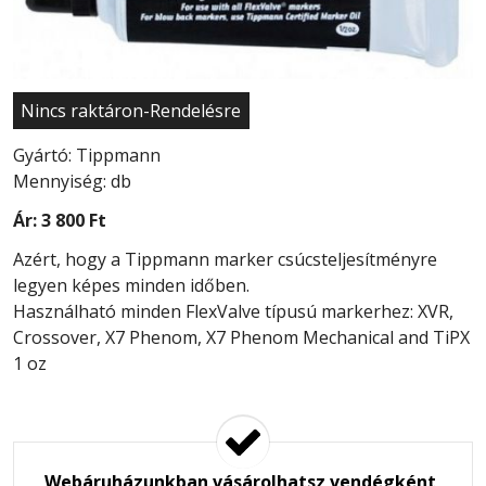
Nincs raktáron-Rendelésre
Gyártó: Tippmann
Mennyiség: db
Ár:
3 800 Ft
Azért, hogy a Tippmann marker csúcsteljesítményre
legyen képes minden időben.
Használható minden FlexValve típusú markerhez: XVR,
Crossover, X7 Phenom, X7 Phenom Mechanical and TiPX
1 oz
Webáruházunkban vásárolhatsz vendégként,