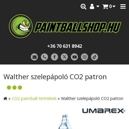
0
+36 70 631 8942
Walther szelepápoló CO2 patron
»
CO2 paintball termékek
»
Walther szelepápoló CO2 patron