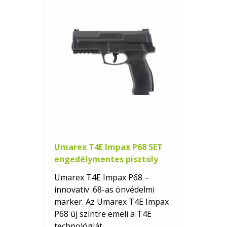
Umarex T4E Impax P68 SET
engedélymentes pisztoly
Umarex T4E Impax P68 –
innovatív .68-as önvédelmi
marker. Az Umarex T4E Impax
P68 új szintre emeli a T4E
technológiát.