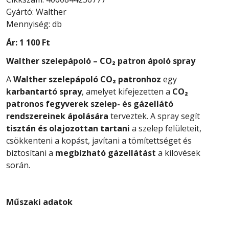
Gyártó: Walther
Mennyiség: db
Ár:
1 100 Ft
Walther szelepápoló – CO₂ patron ápoló spray
A
Walther szelepápoló CO₂ patronhoz
egy
karbantartó spray
, amelyet kifejezetten a
CO₂
patronos fegyverek szelep- és gázellátó
rendszereinek ápolására
terveztek. A spray segít
tisztán és olajozottan tartani
a szelep felületeit,
csökkenteni a kopást, javítani a tömítettséget és
biztosítani a
megbízható gázellátást
a kilövések
során.
Műszaki adatok