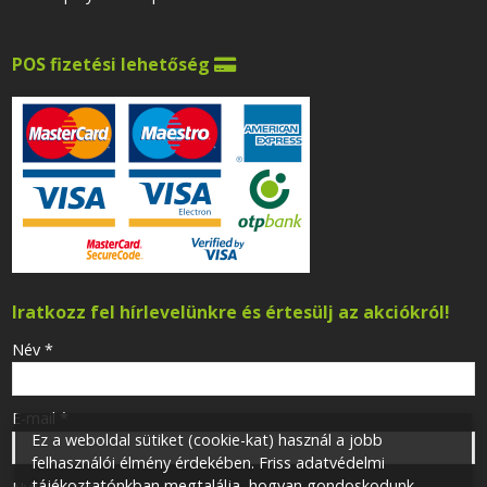
POS fizetési lehetőség

Iratkozz fel hírlevelünkre és értesülj az akciókról!
-
Név
*
-
E-mail
*
Ez a weboldal sütiket (cookie-kat) használ a jobb
felhasználói élmény érdekében. Friss adatvédelmi
tájékoztatónkban megtalálja, hogyan gondoskodunk