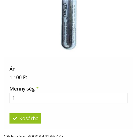
Ár
1 100 Ft
Mennyiség
*
Kosárba
Cikkszám: 4000844236777