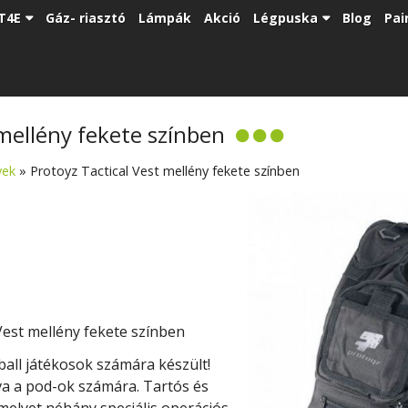
T4E
Gáz- riasztó
Lámpák
Akció
Légpuska
Blog
Pai
 mellény fekete színben
yek
»
Protoyz Tactical Vest mellény fekete színben
 Vest mellény fekete színben
tball játékosok számára készült!
tva a pod-ok számára. Tartós és
amelyet néhány speciális operációs