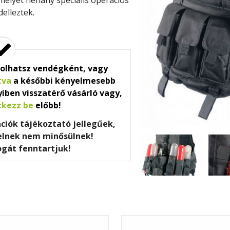
elleztek.
olhatsz vendégként, vagy
tva
a későbbi kényelmesebb
iben visszatérő vásárló vagy,
tkezz be
előbb!
ációk tájékoztató jellegűek,
telnek nem minősülnek!
ogát fenntartjuk!