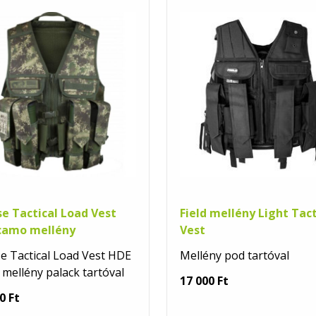
se Tactical Load Vest
Field mellény Light Tact
camo mellény
Vest
se Tactical Load Vest HDE
Mellény pod tartóval
mellény palack tartóval
17 000 Ft
0 Ft