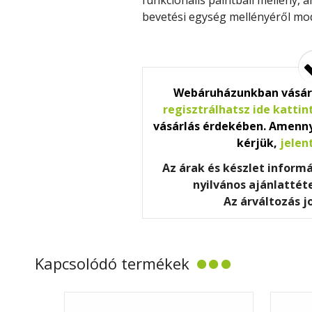
bevetési egység mellényéről mod
Webáruházunkban vásár
regisztrálhatsz ide kattin
vásárlás érdekében. Amenny
kérjük,
jelen
Az árak és készlet inform
nyilvános ajánlatté
Az árváltozás j
Kapcsolódó termékek