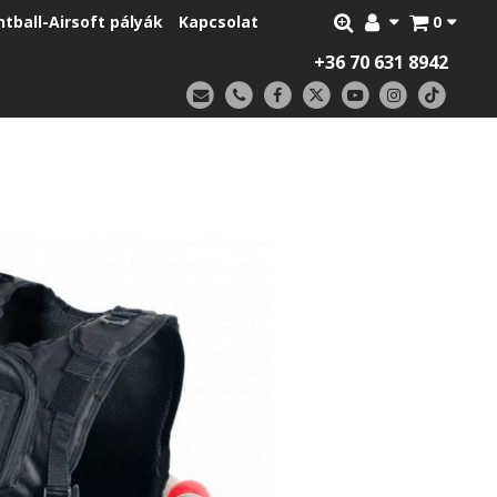
ntball-Airsoft pályák
Kapcsolat
0
+36 70 631 8942