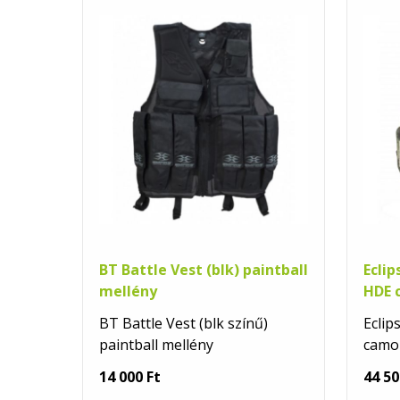
BT Battle Vest (blk) paintball
Eclip
mellény
HDE 
BT Battle Vest (blk színű)
Eclip
paintball mellény
camo 
14 000 Ft
44 50