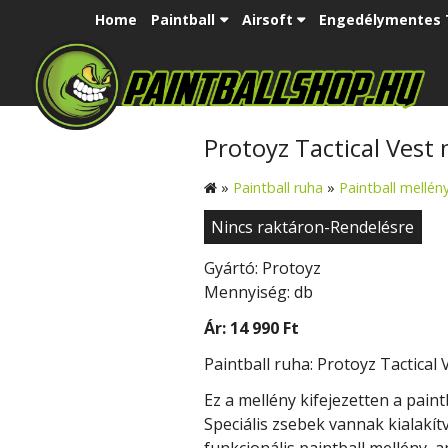
Home
Paintball
Airsoft
Engedélymentes 
Protoyz Tactical Vest
»
Paintball ruha
»
Paintball mellén
Nincs raktáron-Rendelésre
Gyártó: Protoyz
Mennyiség: db
Ár:
14 990 Ft
Paintball ruha: Protoyz Tactical
Ez a mellény kifejezetten a pain
Speciális zsebek vannak kialakí
funkcionális paintball mellény, 