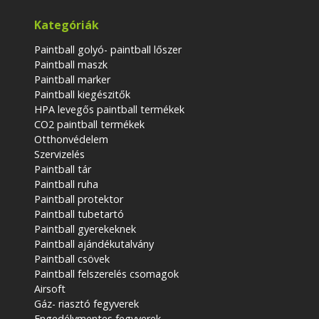
Kategóriák
Paintball golyó- paintball lőszer
Paintball maszk
Paintball marker
Paintball kiegészitők
HPA levegős paintball termékek
CO2 paintball termékek
Otthonvédelem
Szervizelés
Paintball tár
Paintball ruha
Paintball protektor
Paintball tubetartó
Paintball gyerekeknek
Paintball ajándékutalvány
Paintball csövek
Paintball felszerelés csomagok
Airsoft
Gáz- riasztó fegyverek
Engedélymentes fegyverek