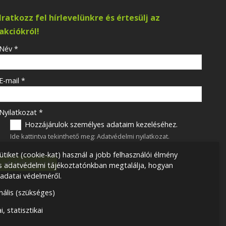
Iratkozz fel hírlevelünkre és értesülj az
akciókról!
-
Név
*
-
E-mail
*
-
Nyilatkozat
*
Hozzájárulok személyes adataim kezeléséhez.
Ide kattintva tekinthető meg:
Adatvédelmi nyilatkozat
.
-
ütiket (cookie-kat) használ a jobb felhasználói élmény
Feliratkozás
ss adatvédelmi tájékoztatónkban megtalálja, hogyan
datai védelméről.
-
nális (szükséges)
-
i, statisztikai
-