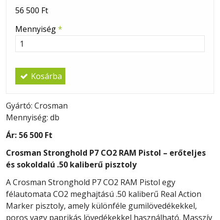
56 500 Ft
Mennyiség
*
Kosárba
Gyártó: Crosman
Mennyiség: db
Ár:
56 500 Ft
Crosman Stronghold P7 CO2 RAM Pistol – erőteljes
és sokoldalú .50 kaliberű pisztoly
A Crosman Stronghold P7 CO2 RAM Pistol egy
félautomata CO2 meghajtású .50 kaliberű Real Action
Marker pisztoly, amely különféle gumilövedékekkel,
poros vagy paprikás lövedékekkel használható. Masszív