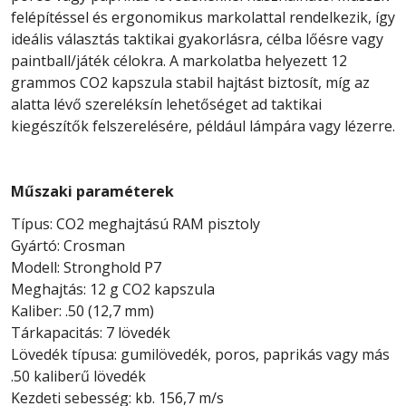
felépítéssel és ergonomikus markolattal rendelkezik, így
ideális választás taktikai gyakorlásra, célba lőésre vagy
paintball/játék célokra. A markolatba helyezett 12
grammos CO2 kapszula stabil hajtást biztosít, míg az
alatta lévő szereléksín lehetőséget ad taktikai
kiegészítők felszerelésére, például lámpára vagy lézerre.
Műszaki paraméterek
Típus: CO2 meghajtású RAM pisztoly
Gyártó: Crosman
Modell: Stronghold P7
Meghajtás: 12 g CO2 kapszula
Kaliber: .50 (12,7 mm)
Tárkapacitás: 7 lövedék
Lövedék típusa: gumilövedék, poros, paprikás vagy más
.50 kaliberű lövedék
Kezdeti sebesség: kb. 156,7 m/s