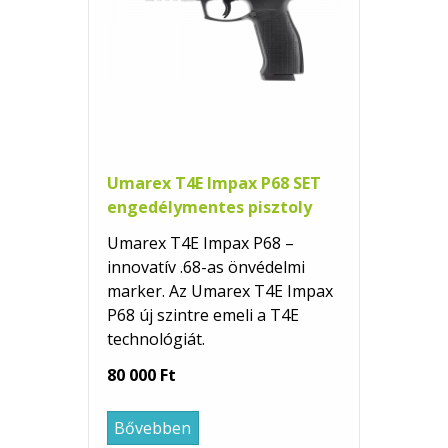
Umarex T4E Impax P68 SET
engedélymentes pisztoly
Umarex T4E Impax P68 –
innovatív .68-as önvédelmi
marker. Az Umarex T4E Impax
P68 új szintre emeli a T4E
technológiát.
80 000 Ft
Bővebben