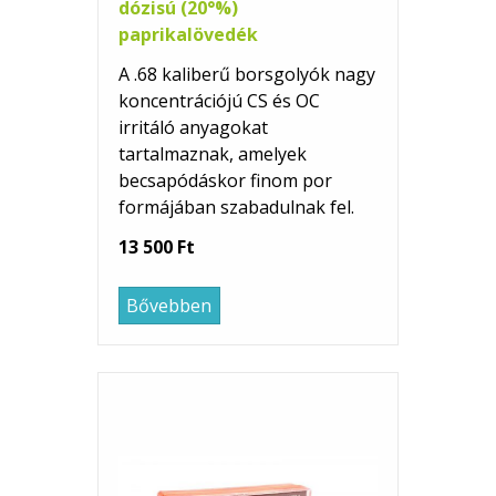
dózisú (20°%)
paprikalövedék
A .68 kaliberű borsgolyók nagy
koncentrációjú CS és OC
irritáló anyagokat
tartalmaznak, amelyek
becsapódáskor finom por
formájában szabadulnak fel.
13 500 Ft
Bővebben