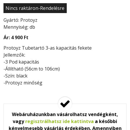
Nincs raktáron-Rendelésre
Gyártó: Protoyz
Mennyiség: db
Ár:
4 900 Ft
Protoyz Tubetartó 3-as kapacitás fekete
Jellemzők:
-3 Pod kapacitás
-Állítható (56cm to 106cm)
-Szín: black
-Protoyz minőség
Webáruházunkban vásárolhatsz vendégként,
vagy
regisztrálhatsz ide kattintva
a későbbi
kényelmesebb vásárlás érdekében. Amennyiben