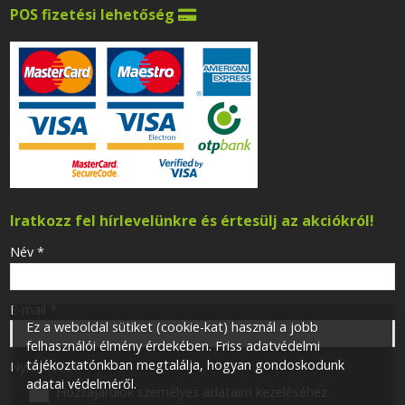
POS fizetési lehetőség

Iratkozz fel hírlevelünkre és értesülj az akciókról!
-
Név
*
-
E-mail
*
Ez a weboldal sütiket (cookie-kat) használ a jobb
felhasználói élmény érdekében. Friss adatvédelmi
tájékoztatónkban megtalálja, hogyan gondoskodunk
-
Nyilatkozat
*
adatai védelméről.
Hozzájárulok személyes adataim kezeléséhez.