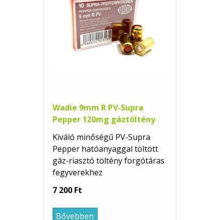
Wadie 9mm R PV-Supra
Pepper 120mg gáztöltény
Kiváló minőségű PV-Supra
Pepper hatóanyaggal töltött
gáz-riasztó töltény forgótáras
fegyverekhez
7 200 Ft
Bővebben