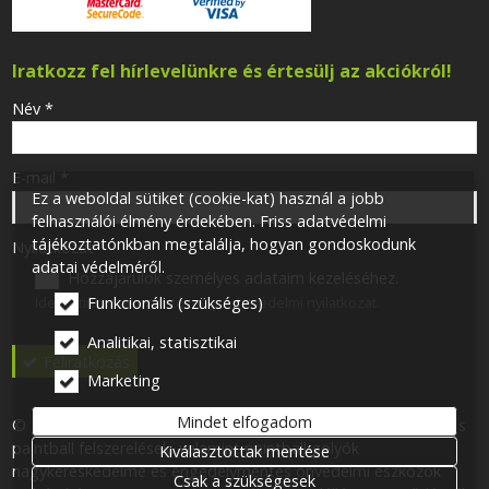
Iratkozz fel hírlevelünkre és értesülj az akciókról!
-
Név
*
-
E-mail
*
Ez a weboldal sütiket (cookie-kat) használ a jobb
felhasználói élmény érdekében. Friss adatvédelmi
tájékoztatónkban megtalálja, hogyan gondoskodunk
-
Nyilatkozat
*
adatai védelméről.
Hozzájárulok személyes adataim kezeléséhez.
Ide kattintva tekinthető meg:
Adatvédelmi nyilatkozat
.
Funkcionális (szükséges)
-
Analitikai, statisztikai
Feliratkozás
Marketing
-
Mindet elfogadom
© 2026 Minden jog fenntartva! One for One 113 Kft. Airsoft- és
paintball felszerelések, valamint paintball golyók
Kiválasztottak mentése
-
nagykereskedelme és engedélymentes önvédelmi eszközök
-
Csak a szükségesek