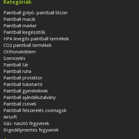
Kategóriák
Paintball golyó- paintball lőszer
Paintball maszk
Paintball marker
Paintball kiegészitők
HPA levegős paintball termékek
CO2 paintball termékek
Otthonvédelem
Szervizelés
Paintball tár
Paintball ruha
Paintball protektor
Paintball tubetartó
Paintball gyerekeknek
Paintball ajándékutalvány
Paintball csövek
Paintball felszerelés csomagok
Airsoft
Gáz- riasztó fegyverek
Engedélymentes fegyverek