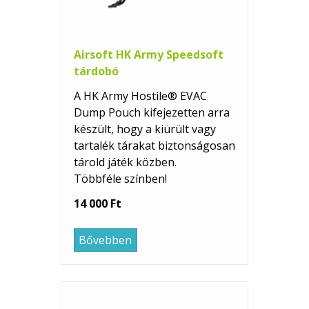
Airsoft HK Army Speedsoft
tárdobó
A HK Army Hostile® EVAC
Dump Pouch kifejezetten arra
készült, hogy a kiürült vagy
tartalék tárakat biztonságosan
tárold játék közben.
Többféle színben!
14 000 Ft
Bővebben