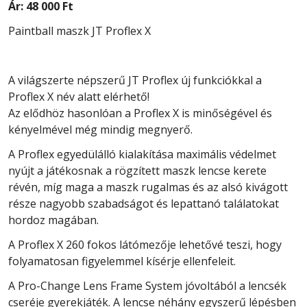
Ár:
48 000 Ft
Paintball maszk JT Proflex X
A világszerte népszerű JT Proflex új funkciókkal a
Proflex X név alatt elérhető!
Az elődhöz hasonlóan a Proflex X is minőségével és
kényelmével még mindig megnyerő.
A Proflex egyedülálló kialakítása maximális védelmet
nyújt a játékosnak a rögzített maszk lencse kerete
révén, míg maga a maszk rugalmas és az alsó kivágott
része nagyobb szabadságot és lepattanó találatokat
hordoz magában.
A Proflex X 260 fokos látómezője lehetővé teszi, hogy
folyamatosan figyelemmel kísérje ellenfeleit.
A Pro-Change Lens Frame System jóvoltából a lencsék
cseréje gyerekjáték. A lencse néhány egyszerű lépésben