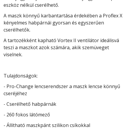
eszköz nélkül cserélhető.
A maszk könnyű karbantartása érdekében a Proflex X
kényelmes habpárnái gyorsan és egyszerűen
cserélhetők.
A tartozékként kapható Vortex II ventilátor ideálisvá
teszi a maszkot azok számára, akik szemüveget
viselnek.
Tulajdonságok:
- Pro-Change lencserendszer a maszk lencse könnyű
cseréjéhez
- Cserélhető habpárnák
- 260 fokos látómező
- Állítható maszkpánt szilikon csíkokkal