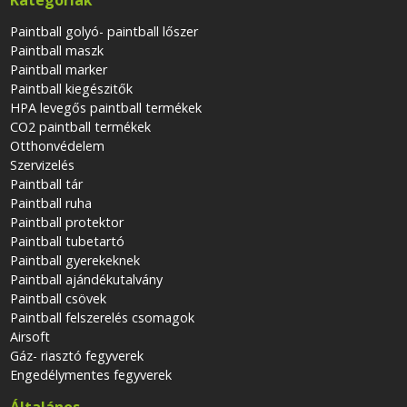
Kategóriák
Paintball golyó- paintball lőszer
Paintball maszk
Paintball marker
Paintball kiegészitők
HPA levegős paintball termékek
CO2 paintball termékek
Otthonvédelem
Szervizelés
Paintball tár
Paintball ruha
Paintball protektor
Paintball tubetartó
Paintball gyerekeknek
Paintball ajándékutalvány
Paintball csövek
Paintball felszerelés csomagok
Airsoft
Gáz- riasztó fegyverek
Engedélymentes fegyverek
Általános