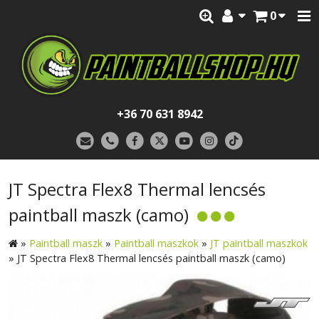
0
+36 70 631 8942
JT Spectra Flex8 Thermal lencsés
paintball maszk (camo)
»
Paintball maszk
»
Paintball maszkok
»
JT paintball maszkok
»
JT Spectra Flex8 Thermal lencsés paintball maszk (camo)