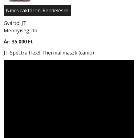
Nincs raktáron-Rendelésre
Gyártó: JT
Mennyiség: db
Ár:
35 000 Ft
JT Spectra Flex8 Thermal maszk (camo)