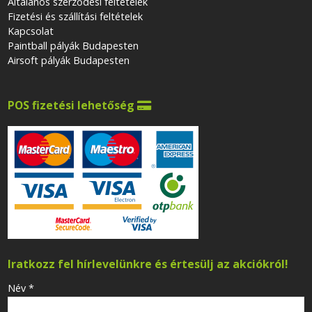
Általános szerződési feltételek
Fizetési és szállítási feltételek
Kapcsolat
Paintball pályák Budapesten
Airsoft pályák Budapesten
POS fizetési lehetőség

Iratkozz fel hírlevelünkre és értesülj az akciókról!
-
Név
*