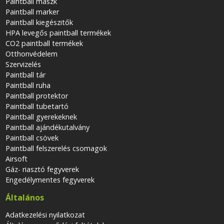
Paintball maszk
Paintball marker
Paintball kiegészitők
HPA levegős paintball termékek
CO2 paintball termékek
Otthonvédelem
Szervizelés
Paintball tár
Paintball ruha
Paintball protektor
Paintball tubetartó
Paintball gyerekeknek
Paintball ajándékutalvány
Paintball csövek
Paintball felszerelés csomagok
Airsoft
Gáz- riasztó fegyverek
Engedélymentes fegyverek
Általános
Adatkezelési nyilatkozat