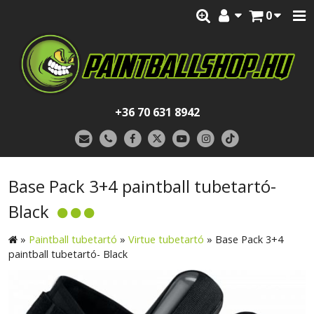
0
+36 70 631 8942
Base Pack 3+4 paintball tubetartó-
Black
»
Paintball tubetartó
»
Virtue tubetartó
»
Base Pack 3+4
paintball tubetartó- Black