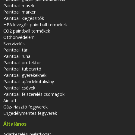
Paintball maszk
Paintball marker
Paintball kiegészitők
HPA levegős paintball termékek
CO2 paintball termékek
Otthonvédelem
Szervizelés
Paintball tár
Paintball ruha
Paintball protektor
Paintball tubetartó
Paintball gyerekeknek
Paintball ajándékutalvány
Paintball csövek
Paintball felszerelés csomagok
Airsoft
Gáz- riasztó fegyverek
Engedélymentes fegyverek
Általános
Adatkezelési nyilatkozat