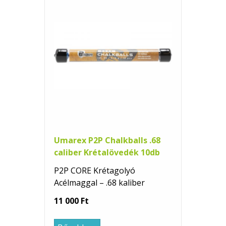
Umarex P2P Chalkballs .68
caliber Krétalövedék 10db
P2P CORE Krétagolyó
Acélmaggal – .68 kaliber
11 000 Ft