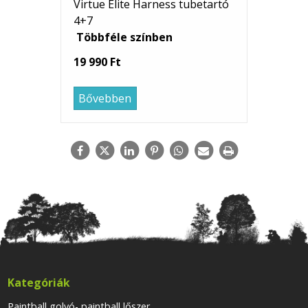
Virtue Elite Harness tubetartó
4+7
Többféle színben
19 990 Ft
Bővebben
Kategóriák
Paintball golyó- paintball lőszer