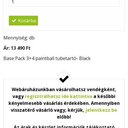
Kosárba
Mennyiség: db
Ár:
13 490 Ft
Base Pack 3+4 paintball tubetartó- Black
Webáruházunkban vásárolhatsz vendégként,
vagy
regisztrálhatsz ide kattintva
a későbbi
kényelmesebb vásárlás érdekében. Amennyiben
visszatérő vásárló vagy, kérjük,
jelentkezz be
előbb!
Az árak és készlet információk tájékoztató