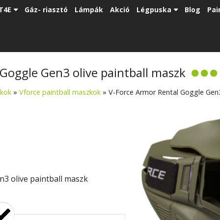
T4E
Gáz- riasztó
Lámpák
Akció
Légpuska
Blog
Pai
Goggle Gen3 olive paintball maszk
zkok
»
Vforce paintball maszkok
»
V-Force Armor Rental Goggle Gen3
3 olive paintball maszk