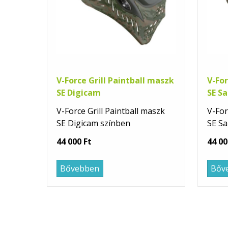
V-Force Grill Paintball maszk
V-For
SE Digicam
SE S
V-Force Grill Paintball maszk
V-For
SE Digicam színben
SE Sa
44 000 Ft
44 00
Bővebben
Bőv