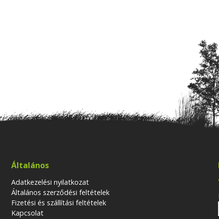
Általános
Adatkezelési nyilatkozat
Általános szerződési feltételek
Fizetési és szállítási feltételek
Kapcsolat