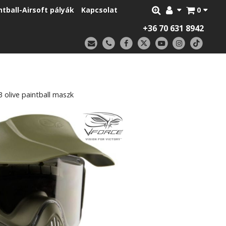
ntball-Airsoft pályák
Kapcsolat
0
+36 70 631 8942
 olive paintball maszk