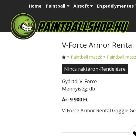
Home
Paintball
Airsoft
Engedélymentes 
V-Force Armor Rental 
»
Paintball maszk
»
Paintball mas
Nincs raktáron-Rendelésre
Gyártó: V-Force
Mennyiség: db
Ár:
9 900 Ft
V-Force Armor Rental Goggle Gen