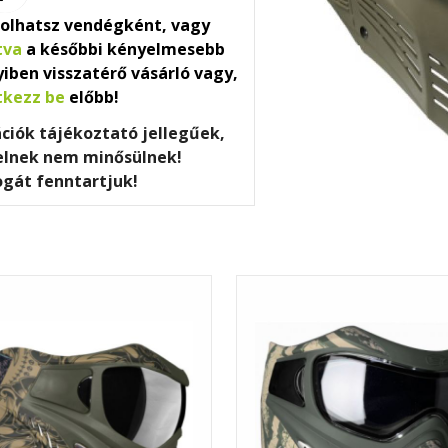
olhatsz vendégként, vagy
tva
a későbbi kényelmesebb
iben visszatérő vásárló vagy,
tkezz be
előbb!
ációk tájékoztató jellegűek,
telnek nem minősülnek!
ogát fenntartjuk!