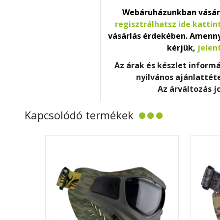
Webáruházunkban vásár
regisztrálhatsz ide kattin
vásárlás érdekében. Amenny
kérjük,
jelen
Az árak és készlet inform
nyilvános ajánlatté
Az árváltozás j
Kapcsolódó termékek