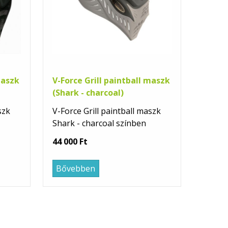
maszk
V-Force Grill paintball maszk
(Shark - charcoal)
szk
V-Force Grill paintball maszk
Shark - charcoal színben
44 000 Ft
Bővebben