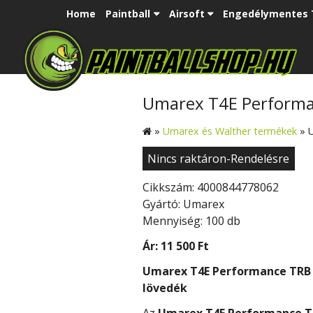
Home
Paintball
Airsoft
Engedélymentes 
Umarex T4E Performan
»
Umarex és Walther termékek
»
Nincs raktáron-Rendelésre
Cikkszám: 4000844778062
Gyártó: Umarex
Mennyiség: 100 db
Ár:
11 500 Ft
Umarex T4E Performance TRB T
lövedék
Az
Umarex T4E Performance TR