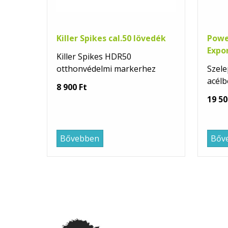
Killer Spikes cal.50 lövedék
Powe
Expo
Killer Spikes HDR50
otthonvédelmi markerhez
Szel
acélb
8 900 Ft
19 50
Bővebben
Bőv