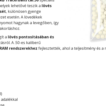
melyek lehetővé teszik a
lövés
sét
, különösen gyenge
zet esetén. A lövedékek
ó nyomot hagynak a levegőben, így
yakorláshoz.
gít a
lövés pontosításában és
zásról. A .50-es kaliberű
 RAM rendszerekhez
fejlesztették, ahol a teljesítmény és 
l)
 adalékkal
ése