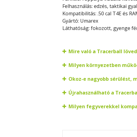
Felhasználás: edzés, taktikai gya
Kompatibilitás: .50 cal T4E és R
Gyártó: Umarex
Láthatóság: fokozott, gyenge fé
Mire való a Tracerball löve
Milyen környezetben működ
Okoz-e nagyobb sérülést, 
Újrahasználható a Tracerba
Milyen fegyverekkel kompat