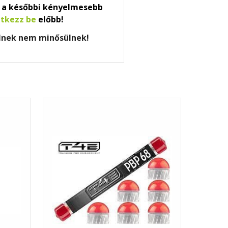
a későbbi kényelmesebb
ntkezz be
előbb!
elnek nem minősülnek!