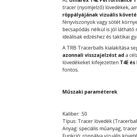
tracer (nyomjelző) lövedékek, a
röppályájának vizuális követé
fényviszonyok vagy sötét környe
becsapódás nélkül is jól láthat
ideálisak edzéshez és taktikai g
A TRB Tracerballs kialakítása se
azonnali visszajelzést ad
a cél
lövedékeket kifejezetten
T4E és
fontos.
Műszaki paraméterek
Kaliber: .50
Típus: Tracer lövedék (Tracerbal
Anyag: speciális műanyag, tracer
Funkció: röppálya vizuális követ