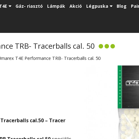
T4E
Gáz- riasztó
Lámpák
Akció
Légpuska
Blog
Pai
ce TRB- Tracerballs cal. 50
Umarex T4E Performance TRB- Tracerballs cal. 50
racerballs cal.50 – Tracer
B Tracerballs cal.50
speciális