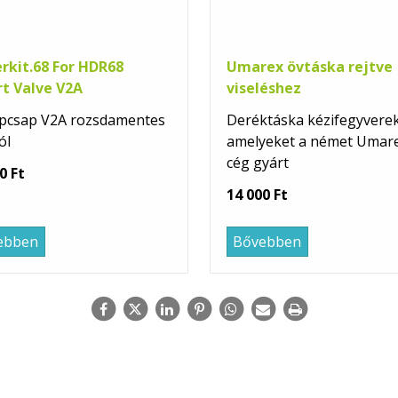
rkit.68 For HDR68
Umarex övtáska rejtve
rt Valve V2A
viseléshez
epcsap V2A rozsdamentes
Deréktáska kézifegyvere
ól
amelyeket a német Umar
cég gyárt
0 Ft
14 000 Ft
ebben
Bővebben