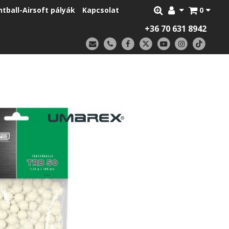
ntball-Airsoft pályák
Kapcsolat
0
+36 70 631 8942