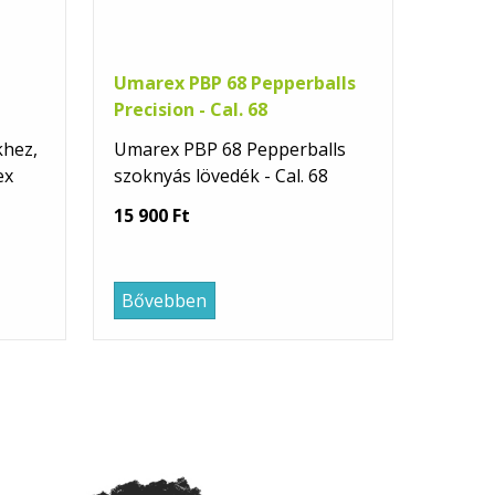
Umarex PBP 68 Pepperballs
Precision - Cal. 68
khez,
Umarex PBP 68 Pepperballs
ex
szoknyás lövedék - Cal. 68
15 900 Ft
Bővebben