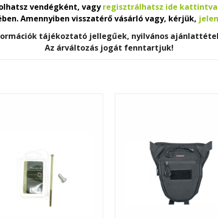
lhatsz vendégként, vagy
regisztrálhatsz ide kattintva
ében. Amennyiben visszatérő vásárló vagy, kérjük,
jele
nformációk tájékoztató jellegűek, nyilvános ajánlattét
Az árváltozás jogát fenntartjuk!