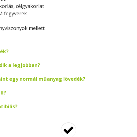
korlás, célgyakorlat
AM fegyverek
nyviszonyok mellett
dék?
ik a legjobban?
mint egy normál műanyag lövedék?
ll?
ibilis?