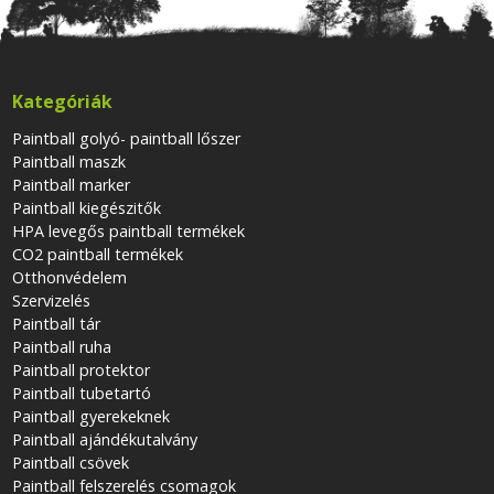
Kategóriák
Paintball golyó- paintball lőszer
Paintball maszk
Paintball marker
Paintball kiegészitők
HPA levegős paintball termékek
CO2 paintball termékek
Otthonvédelem
Szervizelés
Paintball tár
Paintball ruha
Paintball protektor
Paintball tubetartó
Paintball gyerekeknek
Paintball ajándékutalvány
Paintball csövek
Paintball felszerelés csomagok