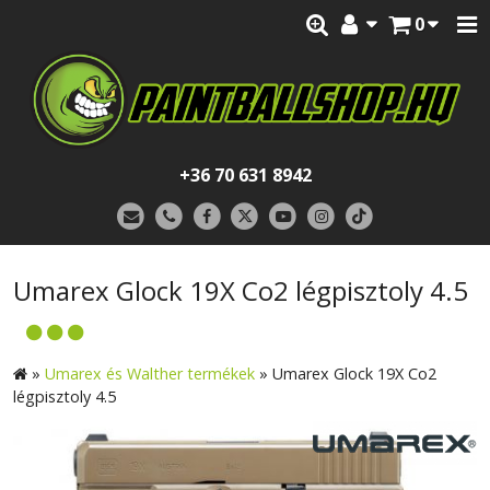
0
+36 70 631 8942
Umarex Glock 19X Co2 légpisztoly 4.5
»
Umarex és Walther termékek
»
Umarex Glock 19X Co2
légpisztoly 4.5