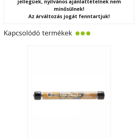
jellegűek, nyilvános ajánlattételnek nem
minősülnek!
Az árváltozás jogát fenntartjuk!
Kapcsolódó termékek