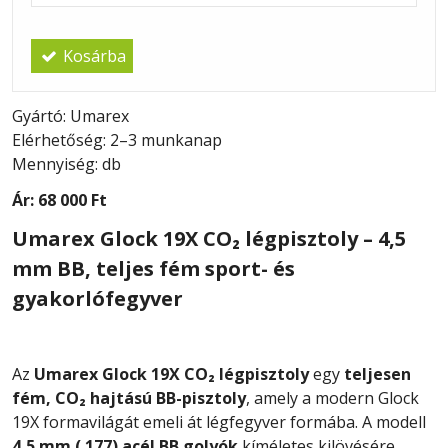
Kosárba
Gyártó: Umarex
Elérhetőség: 2–3 munkanap
Mennyiség: db
Ár:
68 000 Ft
Umarex Glock 19X CO₂ légpisztoly – 4,5
mm BB, teljes fém sport- és
gyakorlófegyver
Az
Umarex Glock 19X CO₂ légpisztoly
egy
teljesen
fém, CO₂ hajtású BB-pisztoly
, amely a modern Glock
19X formavilágát emeli át légfegyver formába. A modell
4,5 mm (.177) acél BB golyók
kíméletes kilövésére