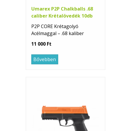
Umarex P2P Chalkballs .68
caliber Krétalövedék 10db
P2P CORE Krétagolyó
Acélmaggal – .68 kaliber
11 000 Ft
Bővebben