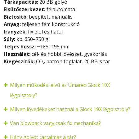
Tárkapacitás:
20 BB golyó
Elsütőszerkezet:
félautomata
Biztosító:
beépített manuális
Anyag:
teljesen fém konstrukció
Irányzék:
fix elöl és hátul
Súly:
kb. 650–750 g
Teljes hossz:
~185–195 mm
Használat:
cél- és hobbi lövészet, gyakorlás
Kiegészítők:
CO₂ patron foglalat, 20 BB-s tár
Milyen működési elvű az Umarex Glock 19X
légpisztoly?
Milyen lövedékeket használ a Glock 19X légpisztoly?
Van blowback vagy csak fix mechanika?
Hány golyót tartalmaz a tár?