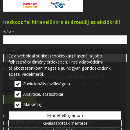
Iratkozz fel hírlevelünkre és értesülj az akciókról!
-
Név
*
-
E-mail
*
Ez a weboldal sütiket (cookie-kat) használ a jobb
felhasználói élmény érdekében. Friss adatvédelmi
tájékoztatónkban megtalálja, hogyan gondoskodunk
-
Nyilatkozat
*
adatai védelméről.
Hozzájárulok személyes adataim kezeléséhez.
Ide kattintva tekinthető meg:
Adatvédelmi nyilatkozat
.
Funkcionális (szükséges)
-
Analitikai, statisztikai
Feliratkozás
Marketing
-
Mindet elfogadom
© 2026 Minden jog fenntartva! One for One 113 Kft. Airsoft- és
paintball felszerelések, valamint paintball golyók
Kiválasztottak mentése
-
nagykereskedelme és engedélymentes önvédelmi eszközök