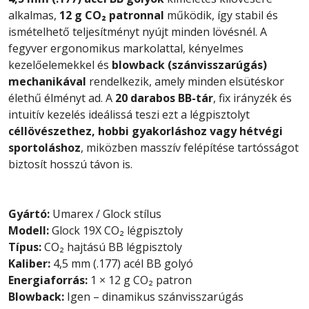
alkalmas,
12 g CO₂ patronnal
működik, így stabil és
ismételhető teljesítményt nyújt minden lövésnél. A
fegyver ergonomikus markolattal, kényelmes
kezelőelemekkel és
blowback (szánvisszarúgás)
mechanikával
rendelkezik, amely minden elsütéskor
élethű élményt ad. A
20 darabos BB-tár
, fix irányzék és
intuitív kezelés ideálissá teszi ezt a légpisztolyt
céllövészethez, hobbi gyakorláshoz vagy hétvégi
sportoláshoz
, miközben masszív felépítése tartósságot
biztosít hosszú távon is.
Gyártó:
Umarex / Glock stílus
Modell:
Glock 19X CO₂ légpisztoly
Típus:
CO₂ hajtású BB légpisztoly
Kaliber:
4,5 mm (.177) acél BB golyó
Energiaforrás:
1 × 12 g CO₂ patron
Blowback:
Igen – dinamikus szánvisszarúgás