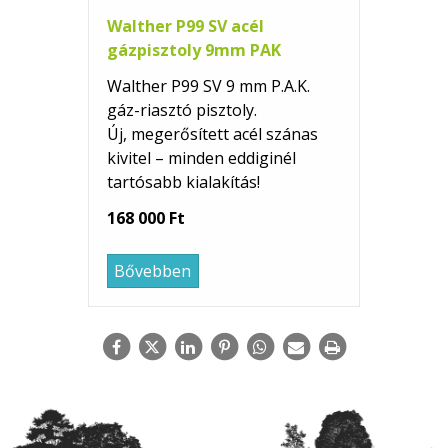
Walther P99 SV acél
gázpisztoly 9mm PAK
Walther P99 SV 9 mm P.A.K.
gáz-riasztó pisztoly.
Új, megerősített acél szánas
kivitel – minden eddiginél
tartósabb kialakítás!
168 000 Ft
Bővebben