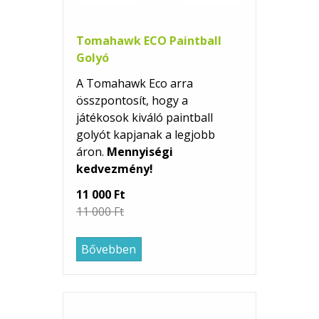
Tomahawk ECO Paintball
Golyó
A Tomahawk Eco arra
összpontosít, hogy a
játékosok kiváló paintball
golyót kapjanak a legjobb
áron.
Mennyiségi
kedvezmény!
11 000 Ft
11 000 Ft
Bővebben