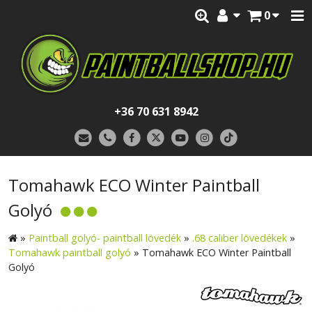
0
+36 70 631 8942
Tomahawk ECO Winter Paintball
Golyó
»
Paintball golyó- paintball lövedék
»
.68 caliber lövedékek
»
Tomahawk paintball golyó
»
Tomahawk ECO Winter Paintball
Golyó