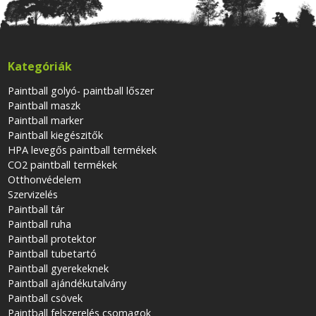
Kategóriák
Paintball golyó- paintball lőszer
Paintball maszk
Paintball marker
Paintball kiegészitők
HPA levegős paintball termékek
CO2 paintball termékek
Otthonvédelem
Szervizelés
Paintball tár
Paintball ruha
Paintball protektor
Paintball tubetartó
Paintball gyerekeknek
Paintball ajándékutalvány
Paintball csövek
Paintball felszerelés csomagok