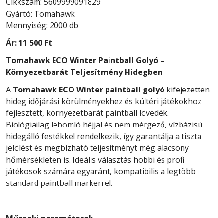
Cikkszám: 5609999091829
Gyártó: Tomahawk
Mennyiség: 2000 db
Ár:
11 500 Ft
Tomahawk ECO Winter Paintball Golyó –
Környezetbarát Teljesítmény Hidegben
A
Tomahawk ECO Winter paintball golyó
kifejezetten
hideg időjárási körülményekhez és kültéri játékokhoz
fejlesztett, környezetbarát paintball lövedék.
Biológiailag lebomló héjjal és nem mérgező, vízbázisú
hidegálló festékkel rendelkezik, így garantálja a tiszta
jelölést és megbízható teljesítményt még alacsony
hőmérsékleten is. Ideális választás hobbi és profi
játékosok számára egyaránt, kompatibilis a legtöbb
standard paintball markerrel.