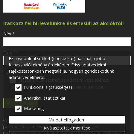
Iratkozz fel hírlevelünkre és értesülj az akciókról!
-
Név
*
-
E-mail
*
Ez a weboldal sütiket (cookie-kat) használ a jobb
felhasználói élmény érdekében. Friss adatvédelmi
tájékoztatónkban megtalálja, hogyan gondoskodunk
-
Nyilatkozat
*
adatai védelméről.
Hozzájárulok személyes adataim kezeléséhez.
Ide kattintva tekinthető meg:
Adatvédelmi nyilatkozat
.
Funkcionális (szükséges)
-
Analitikai, statisztikai
Feliratkozás
Marketing
-
Mindet elfogadom
© 2026 Minden jog fenntartva! One for One 113 Kft. Airsoft- és
paintball felszerelések, valamint paintball golyók
Kiválasztottak mentése
-
nagykereskedelme és engedélymentes önvédelmi eszközök