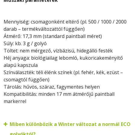
Műszaki paraméterek
Mennyiség: csomagonként eltérő (pl. 500 / 1000 / 2000
darab – termékváltozattól függően)
Átmérő: 17,3 mm (standard paintball méret)
Súly: kb. 3 g / golyó
Töltet: nem mérgező, vízbázisú, hidegálló festék
Héj anyaga: biológiailag lebomló, kukoricakeményítő
alapú kapszula
Színválaszték: téli élénk színek (pl. fehér, kék, ezüst –
csomagtól függően)
Tárolás: hűvös, száraz, fagymentes helyen
Kompatibilitás: minden 17 mm átmérőjű paintball
markerrel
Miben különbözik a Winter változat a normál ECO
golyóktól?