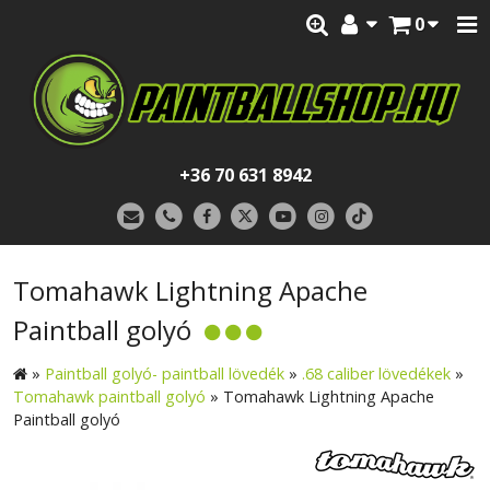
0
+36 70 631 8942
Tomahawk Lightning Apache
Paintball golyó
»
Paintball golyó- paintball lövedék
»
.68 caliber lövedékek
»
Tomahawk paintball golyó
»
Tomahawk Lightning Apache
Paintball golyó