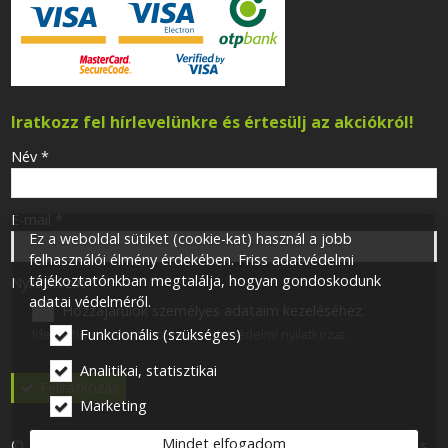
Iratkozz fel hírlevelünkre és értesülj az akciókról!
-
Név
*
-
E-mail
*
Ez a weboldal sütiket (cookie-kat) használ a jobb
felhasználói élmény érdekében. Friss adatvédelmi
tájékoztatónkban megtalálja, hogyan gondoskodunk
-
Nyilatkozat
*
adatai védelméről.
Hozzájárulok személyes adataim kezeléséhez.
Ide kattintva tekinthető meg:
Adatvédelmi nyilatkozat
.
Funkcionális (szükséges)
-
Analitikai, statisztikai
Feliratkozás
Marketing
-
Mindet elfogadom
© 2026 Minden jog fenntartva! One for One 113 Kft. Airsoft- és