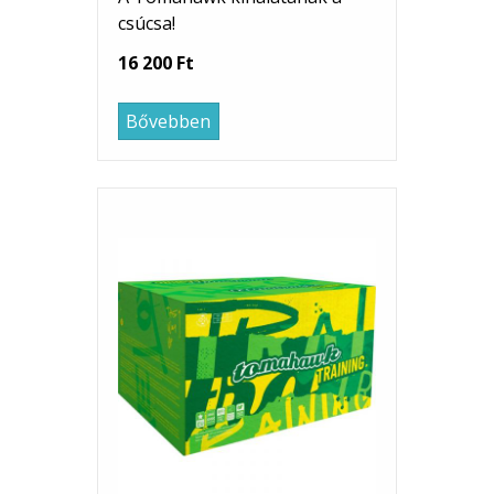
csúcsa!
16 200 Ft
Bővebben