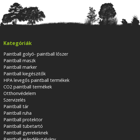
Kategóriák
Paintball golyó- paintball lőszer
Paintball maszk
Paintball marker
Paintball kiegészitők
HPA levegős paintball termékek
CO2 paintball termékek
Otthonvédelem
Szervizelés
Paintball tár
Paintball ruha
Paintball protektor
Paintball tubetartó
Paintball gyerekeknek
Paintball ajándékutalvány