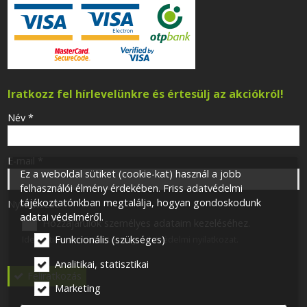
Iratkozz fel hírlevelünkre és értesülj az akciókról!
-
Név
*
-
E-mail
*
Ez a weboldal sütiket (cookie-kat) használ a jobb
felhasználói élmény érdekében. Friss adatvédelmi
tájékoztatónkban megtalálja, hogyan gondoskodunk
-
Nyilatkozat
*
adatai védelméről.
Hozzájárulok személyes adataim kezeléséhez.
Ide kattintva tekinthető meg:
Adatvédelmi nyilatkozat
.
Funkcionális (szükséges)
-
Analitikai, statisztikai
Feliratkozás
Marketing
-