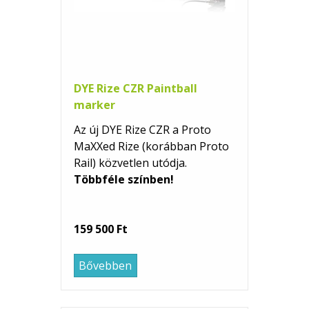
DYE Rize CZR Paintball
marker
Az új DYE Rize CZR a Proto
MaXXed Rize (korábban Proto
Rail) közvetlen utódja.
Többféle színben!
159 500 Ft
Bővebben