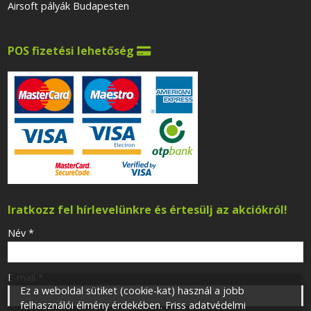
Airsoft pályák Budapesten
POS fizetési lehetőség

Iratkozz fel hírlevelünkre és értesülj az akciókról!
-
Név
*
-
E-mail
*
Ez a weboldal sütiket (cookie-kat) használ a jobb
felhasználói élmény érdekében. Friss adatvédelmi