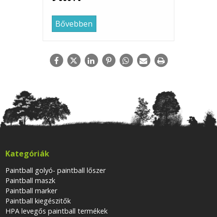
Bővebben
Kategóriák
Paintball golyó- paintball lőszer
Paintball maszk
Paintball marker
Paintball kiegészitők
HPA levegős paintball termékek