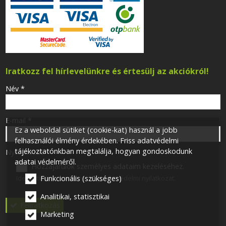
Iratkozz fel hírlevelünkre és értesülj az akciókról!
-
Név
*
-
E-mail
*
Ez a weboldal sütiket (cookie-kat) használ a jobb
felhasználói élmény érdekében. Friss adatvédelmi
tájékoztatónkban megtalálja, hogyan gondoskodunk
-
Nyilatkozat
*
adatai védelméről.
Hozzájárulok személyes adataim kezeléséhez.
Ide kattintva tekinthető meg:
Adatvédelmi nyilatkozat
.
Funkcionális (szükséges)
-
Analitikai, statisztikai
Feliratkozás
Marketing
-