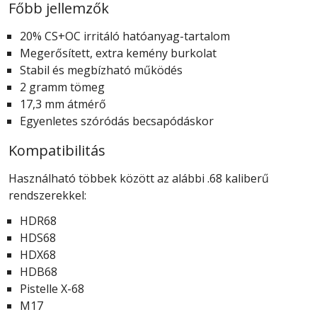
Főbb jellemzők
20% CS+OC irritáló hatóanyag-tartalom
Megerősített, extra kemény burkolat
Stabil és megbízható működés
2 gramm tömeg
17,3 mm átmérő
Egyenletes szóródás becsapódáskor
Kompatibilitás
Használható többek között az alábbi .68 kaliberű
rendszerekkel:
HDR68
HDS68
HDX68
HDB68
Pistelle X-68
M17