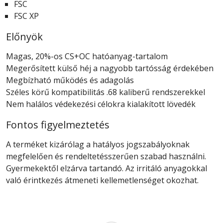
FSC
FSC XP
Előnyök
Magas, 20%-os CS+OC hatóanyag-tartalom
Megerősített külső héj a nagyobb tartósság érdekében
Megbízható működés és adagolás
Széles körű kompatibilitás .68 kaliberű rendszerekkel
Nem halálos védekezési célokra kialakított lövedék
Fontos figyelmeztetés
A terméket kizárólag a hatályos jogszabályoknak
megfelelően és rendeltetésszerűen szabad használni.
Gyermekektől elzárva tartandó. Az irritáló anyagokkal
való érintkezés átmeneti kellemetlenséget okozhat.