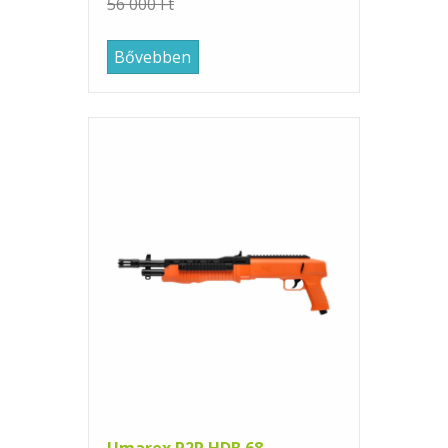
56 000 Ft
Bővebben
Umarex P2P HDB 68