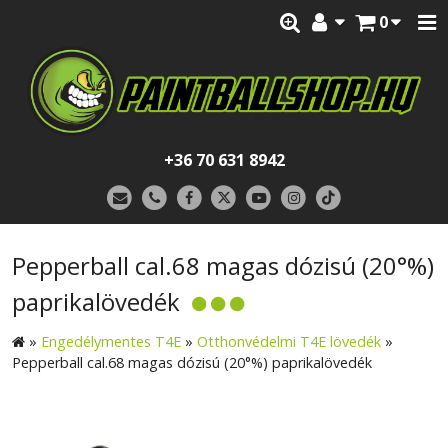
0
+36 70 631 8942
Pepperball cal.68 magas dózisú (20°%)
paprikalövedék
»
Engedélymentes T4E
»
Otthonvédelmi T4E lövedék
»
Pepperball cal.68 magas dózisú (20°%) paprikalövedék