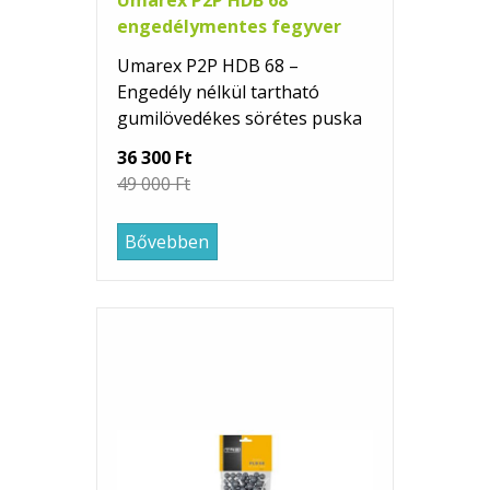
engedélymentes fegyver
Umarex P2P HDB 68 –
Engedély nélkül tartható
gumilövedékes sörétes puska
36 300 Ft
49 000 Ft
Bővebben