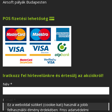
Airsoft pályák Budapesten
POS fizetési lehetőség

Iratkozz fel hírlevelünkre és értesülj az akciókról!
-
Név
*
-
E-mail
*
Ez a weboldal sütiket (cookie-kat) használ a jobb
felhasználói élmény érdekében. Friss adatvédelmi