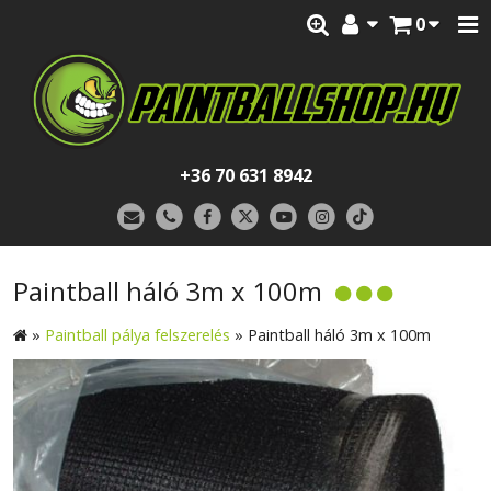
0
+36 70 631 8942
Paintball háló 3m x 100m
»
Paintball pálya felszerelés
»
Paintball háló 3m x 100m