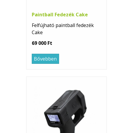
Paintball Fedezék Cake
Felfújható p
aintball
f
edezék
Cake
69 000 Ft
Bővebben