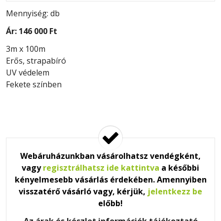
Mennyiség: db
Ár:
146 000 Ft
3m x 100m
Erős, strapabíró
UV védelem
Fekete színben
Webáruházunkban vásárolhatsz vendégként,
vagy
regisztrálhatsz ide kattintva
a későbbi
kényelmesebb vásárlás érdekében. Amennyiben
visszatérő vásárló vagy, kérjük,
jelentkezz be
előbb!
Az árak és készlet információk tájékoztató