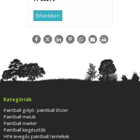
Bővebben
Kategóriák
Paintball golyó- paintball lőszer
Paintball maszk
Paintball marker
Paintball kiegészitők
HPA levegős paintball termékek