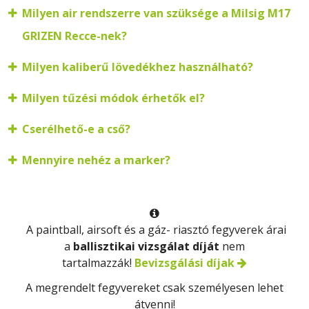
Milyen air rendszerre van szüksége a Milsig M17
GRIZEN Recce-nek?
Milyen kaliberű lövedékhez használható?
Milyen tűzési módok érhetők el?
Cserélhető-e a cső?
Mennyire nehéz a marker?

A paintball, airsoft és a gáz- riasztó fegyverek árai
a
ballisztikai vizsgálat díját
nem
tartalmazzák!
Bevizsgálási díjak
A megrendelt fegyvereket csak
személyesen
lehet
átvenni!