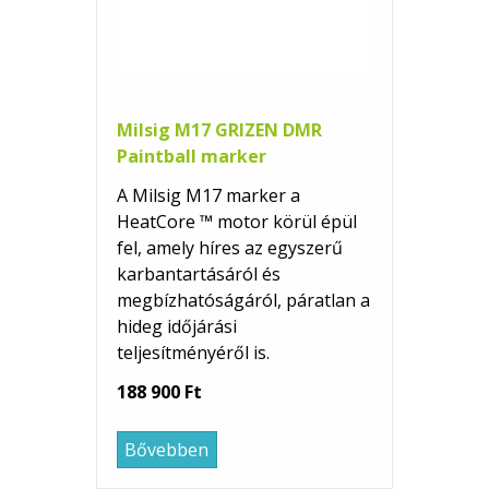
Milsig M17 GRIZEN DMR
Paintball marker
A Milsig M17 marker a
HeatCore ™ motor körül épül
fel, amely híres az egyszerű
karbantartásáról és
megbízhatóságáról, páratlan a
hideg időjárási
teljesítményéről is.
188 900 Ft
Bővebben