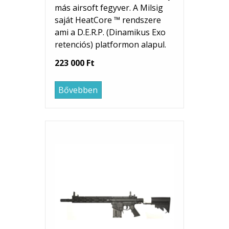
más airsoft fegyver. A Milsig
saját HeatCore ™ rendszere
ami a D.E.R.P. (Dinamikus Exo
retenciós) platformon alapul.
223 000 Ft
Bővebben