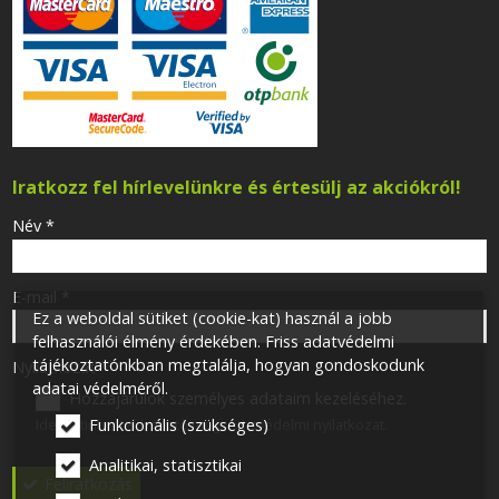
Iratkozz fel hírlevelünkre és értesülj az akciókról!
-
Név
*
-
E-mail
*
Ez a weboldal sütiket (cookie-kat) használ a jobb
felhasználói élmény érdekében. Friss adatvédelmi
tájékoztatónkban megtalálja, hogyan gondoskodunk
-
Nyilatkozat
*
adatai védelméről.
Hozzájárulok személyes adataim kezeléséhez.
Ide kattintva tekinthető meg:
Adatvédelmi nyilatkozat
.
Funkcionális (szükséges)
-
Analitikai, statisztikai
Feliratkozás