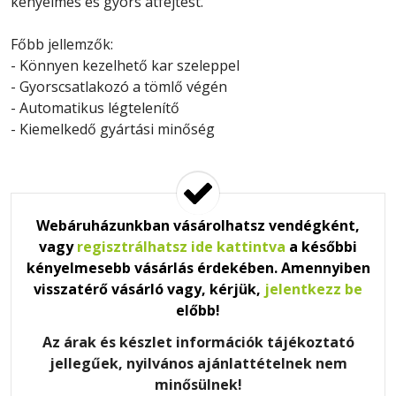
kényelmes és gyors átfejtést.
Főbb jellemzők:
- Könnyen kezelhető kar szeleppel
- Gyorscsatlakozó a tömlő végén
- Automatikus légtelenítő
- Kiemelkedő gyártási minőség
Webáruházunkban vásárolhatsz vendégként,
vagy
regisztrálhatsz ide kattintva
a későbbi
kényelmesebb vásárlás érdekében. Amennyiben
visszatérő vásárló vagy, kérjük,
jelentkezz be
előbb!
Az árak és készlet információk tájékoztató
jellegűek, nyilvános ajánlattételnek nem
minősülnek!