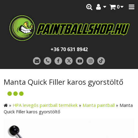
0
+36 70 631 8942
Manta Quick Filler karos gyorstöltő
»
HPA levegős paintball termékek
»
Manta paintball
»
Manta
Quick Filler karos gyorstöltő