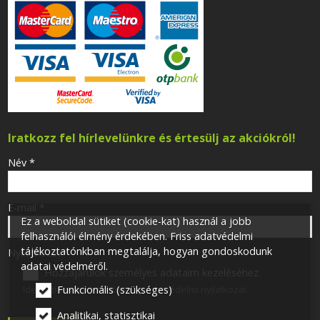
Iratkozz fel hírlevelünkre és értesülj az akciókról!
-
Név
*
-
E-mail
*
Ez a weboldal sütiket (cookie-kat) használ a jobb
felhasználói élmény érdekében. Friss adatvédelmi
tájékoztatónkban megtalálja, hogyan gondoskodunk
-
Nyilatkozat
*
adatai védelméről.
Hozzájárulok személyes adataim kezeléséhez.
Ide kattintva tekinthető meg:
Adatvédelmi nyilatkozat
.
Funkcionális (szükséges)
-
Analitikai, statisztikai