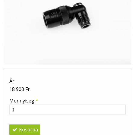
Ár
18 900 Ft
Mennyiség
*
Kosárba