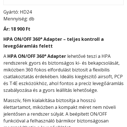
Gyártó: HD24
Mennyiség: db
Ár:
18 900 Ft
HPA ON/OFF 360° Adapter – teljes kontroll a
levegőáramlás felett
A
HPA ON/OFF 360° Adapter
lehetővé teszi a HPA
rendszerek gyors és biztonságos ki- és bekapcsolását,
miközben 360 fokos elfordulást biztosít a flexibilis
csatlakoztatás érdekében. Ideális kiegészítő airsoft, PCP
és T4E eszközökhöz, ahol fontos a precíz levegőáramlás
szabályozása és a gyors leállítás lehetősége.
Masszív, fém kialakítása biztosítja a hosszú
élettartamot, miközben a kompakt méret nem növeli
jelentősen a rendszer súlyát. A beépített ON/OFF
funkcióval a felhasználó bármikor biztonságosan