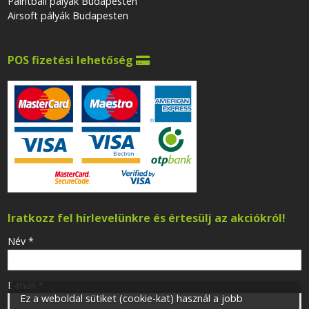
Paintball pályák Budapesten
Airsoft pályák Budapesten
POS fizetési lehetőség

Iratkozz fel hírlevelünkre és értesülj az akciókról!
-
Név
*
-
E-mail
*
Ez a weboldal sütiket (cookie-kat) használ a jobb