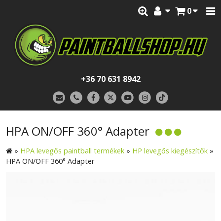
0
+36 70 631 8942
HPA ON/OFF 360° Adapter
»
HPA levegős paintball termékek
»
HP levegős kiegészítők
»
HPA ON/OFF 360° Adapter