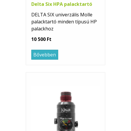
Delta Six HPA palacktartó
DELTA SIX univerzális Molle
palacktartó minden típusú HP
palackhoz
10 500 Ft
Bővebben