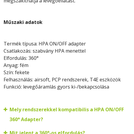
megszakíthatja a levegőellátást.
Műszaki adatok
Termék típusa: HPA ON/OFF adapter
Csatlakozás: szabvány HPA menettel
Elfordulás: 360°
Anyag: fém
Szín: fekete
Felhasználás: airsoft, PCP rendszerek, T4E eszközök
Funkció: levegőáramlás gyors ki-/bekapcsolása
Mely rendszerekkel kompatibilis a HPA ON/OFF
360° Adapter?
Mit jelent a 360°-os elfordulás?