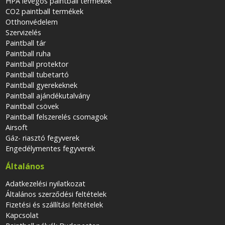
HPA levegős paintball termékek
CO2 paintball termékek
Otthonvédelem
Szervizelés
Paintball tár
Paintball ruha
Paintball protektor
Paintball tubetartó
Paintball gyerekeknek
Paintball ajándékutalvány
Paintball csövek
Paintball felszerelés csomagok
Airsoft
Gáz- riasztó fegyverek
Engedélymentes fegyverek
Általános
Adatkezelési nyilatkozat
Általános szerződési feltételek
Fizetési és szállítási feltételek
Kapcsolat