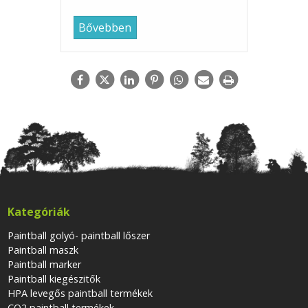
Bővebben
Kategóriák
Paintball golyó- paintball lőszer
Paintball maszk
Paintball marker
Paintball kiegészitők
HPA levegős paintball termékek
CO2 paintball termékek