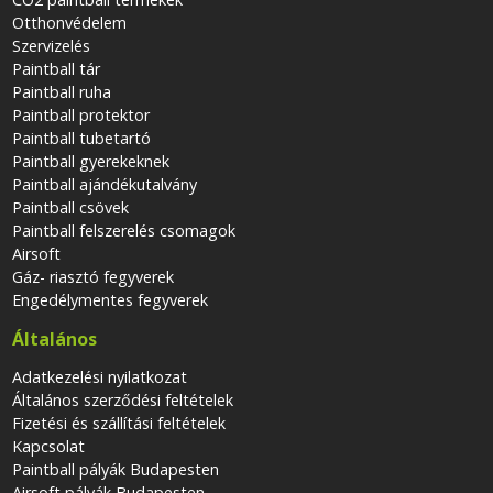
Otthonvédelem
Szervizelés
Paintball tár
Paintball ruha
Paintball protektor
Paintball tubetartó
Paintball gyerekeknek
Paintball ajándékutalvány
Paintball csövek
Paintball felszerelés csomagok
Airsoft
Gáz- riasztó fegyverek
Engedélymentes fegyverek
Általános
Adatkezelési nyilatkozat
Általános szerződési feltételek
Fizetési és szállítási feltételek
Kapcsolat
Paintball pályák Budapesten
Airsoft pályák Budapesten