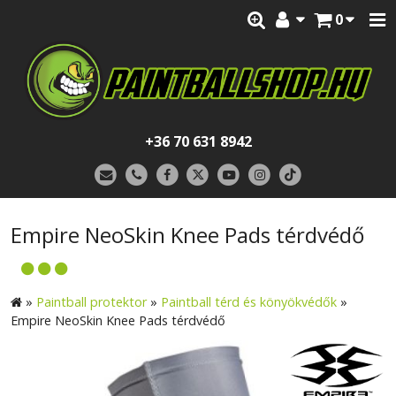
0
+36 70 631 8942
Empire NeoSkin Knee Pads térdvédő
»
Paintball protektor
»
Paintball térd és könyökvédők
»
Empire NeoSkin Knee Pads térdvédő