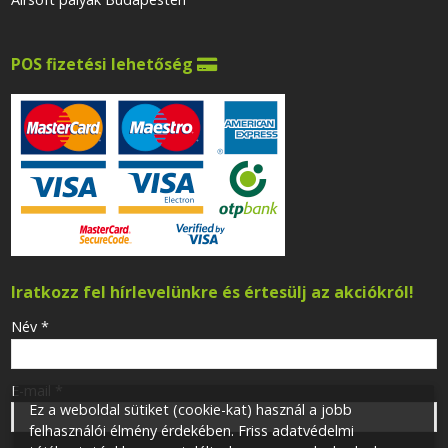
POS fizetési lehetőség

Iratkozz fel hírlevelünkre és értesülj az akciókról!
-
Név
*
-
E-mail
*
Ez a weboldal sütiket (cookie-kat) használ a jobb
felhasználói élmény érdekében. Friss adatvédelmi