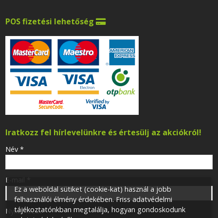
POS fizetési lehetőség

Iratkozz fel hírlevelünkre és értesülj az akciókról!
-
Név
*
-
E-mail
*
Ez a weboldal sütiket (cookie-kat) használ a jobb
felhasználói élmény érdekében. Friss adatvédelmi
tájékoztatónkban megtalálja, hogyan gondoskodunk
-
Nyilatkozat
*