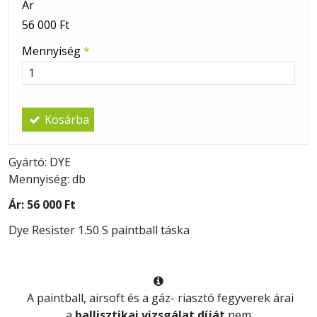
Ár
56 000 Ft
Mennyiség
*
Kosárba
Gyártó: DYE
Mennyiség: db
Ár:
56 000 Ft
Dye Resister 1.50 S paintball táska

A paintball, airsoft és a gáz- riasztó fegyverek árai
a
ballisztikai vizsgálat díját
nem