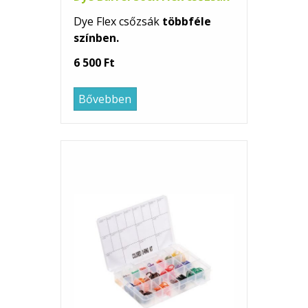
Dye Flex csőzsák
többféle
színben.
6 500 Ft
Bővebben