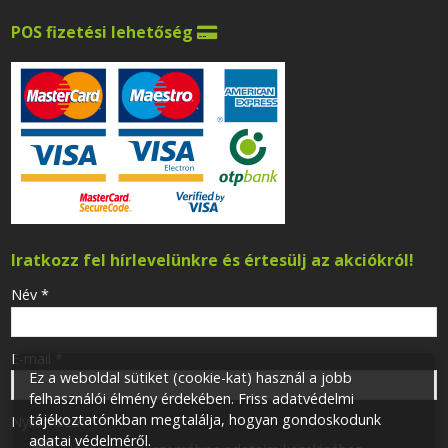
POS fizetési lehetőség

Iratkozz fel hírlevelünkre és értesülj az akciókról!
-
Név
*
-
E-mail
*
Ez a weboldal sütiket (cookie-kat) használ a jobb
felhasználói élmény érdekében. Friss adatvédelmi
tájékoztatónkban megtalálja, hogyan gondoskodunk
-
Nyilatkozat
*
adatai védelméről.