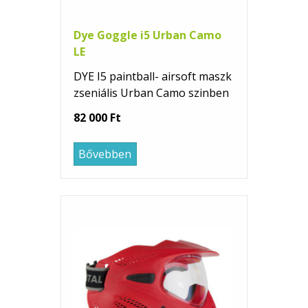
Dye Goggle i5 Urban Camo
LE
DYE I5 paintball- airsoft maszk
zseniális Urban Camo szinben
82 000 Ft
Bővebben