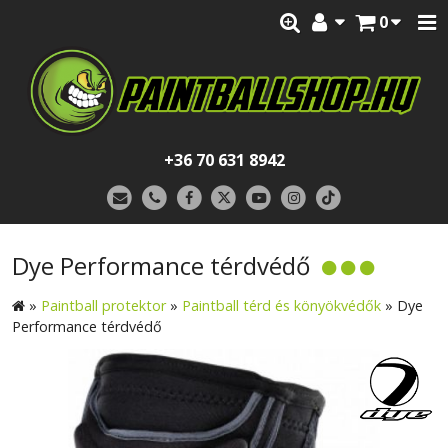
0
+36 70 631 8942
Dye Performance térdvédő
»
Paintball protektor
»
Paintball térd és könyökvédők
»
Dye
Performance térdvédő