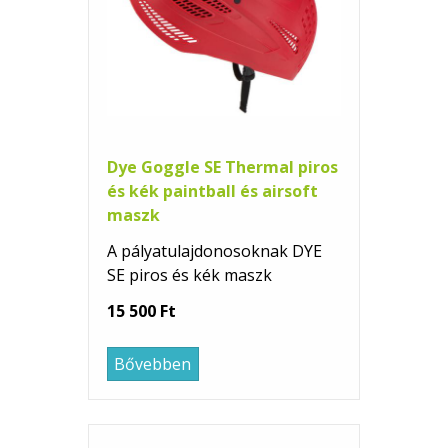
Dye Goggle SE Thermal piros
és kék paintball és airsoft
maszk
A pályatulajdonosoknak DYE
SE piros és kék maszk
15 500 Ft
Bővebben