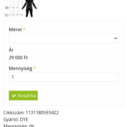
Méret
*
Ár
29 000 Ft
Mennyiség
*
Kosárba
Cikkszám: 1131180593422
Gyártó: DYE
Mennyiség: db