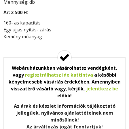
Mennyiség: db
Ár:
2 500 Ft
160- as kapacitás
Egy ujjas nyitás- zárás
Kemény műanyag
Webáruházunkban vásárolhatsz vendégként,
vagy
regisztrálhatsz ide kattintva
a későbbi
kényelmesebb vásárlás érdekében. Amennyiben
visszatérő vásárló vagy, kérjük,
jelentkezz be
előbb!
Az árak és készlet információk tájékoztató
jellegűek, nyilvános ajánlattételnek nem
minősülnek!
Az árváltozás jogát fenntartjuk!