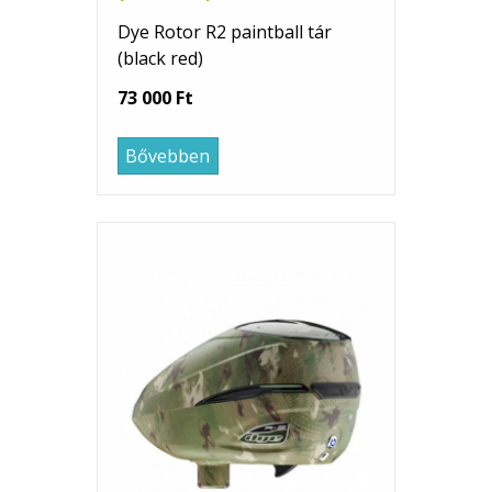
Dye Rotor R2 paintball tár
(black red)
73 000 Ft
Bővebben