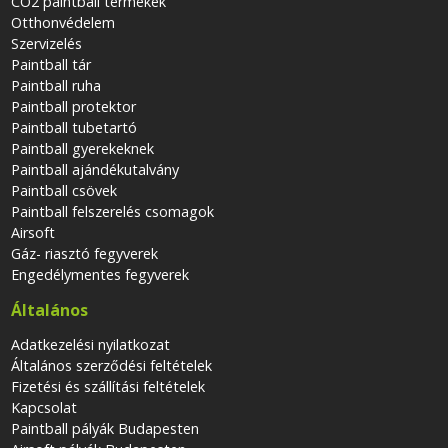
CO2 paintball termékek
Otthonvédelem
Szervizelés
Paintball tár
Paintball ruha
Paintball protektor
Paintball tubetartó
Paintball gyerekeknek
Paintball ajándékutalvány
Paintball csövek
Paintball felszerelés csomagok
Airsoft
Gáz- riasztó fegyverek
Engedélymentes fegyverek
Általános
Adatkezelési nyilatkozat
Általános szerződési feltételek
Fizetési és szállítási feltételek
Kapcsolat
Paintball pályák Budapesten