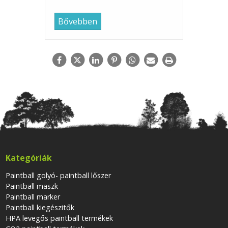
Bővebben
Kategóriák
Paintball golyó- paintball lőszer
Paintball maszk
Paintball marker
Paintball kiegészitők
HPA levegős paintball termékek