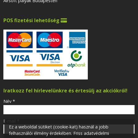
Airsoft pályák Budapesten
POS fizetési lehetőség

Iratkozz fel hírlevelünkre és értesülj az akciókról!
-
Név
*
-
E-mail
*
Ez a weboldal sütiket (cookie-kat) használ a jobb
felhasználói élmény érdekében. Friss adatvédelmi