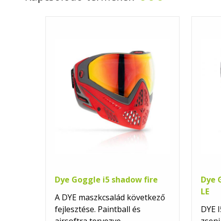
Dye Goggle i5 shadow fire
Dye 
LE
A DYE maszkcsalád következő
fejlesztése. Paintball és
DYE I