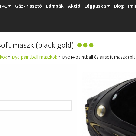
T4E
Gáz- riasztó
Lámpák
Akció
Légpuska
Blog
Pai
soft maszk (black gold)
zkok
»
Dye paintball maszkok
»
Dye i4 paintball és airsoft maszk (bl