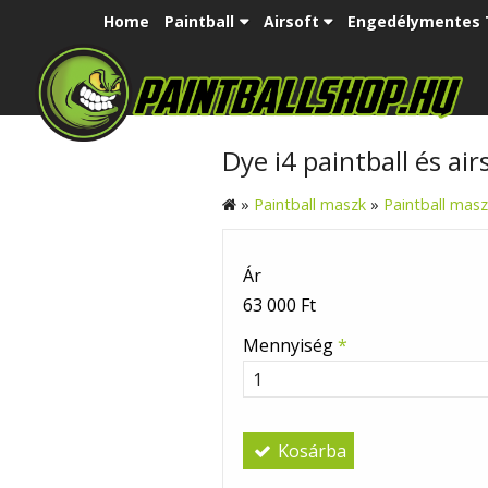
Home
Paintball
Airsoft
Engedélymentes 
Dye i4 paintball és air
»
Paintball maszk
»
Paintball mas
Ár
63 000 Ft
Mennyiség
*
Kosárba