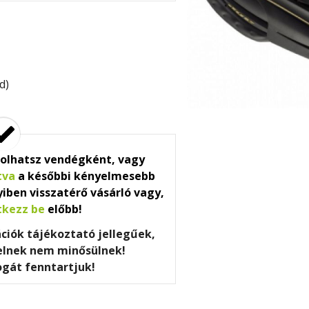
d)
olhatsz vendégként, vagy
tva
a későbbi kényelmesebb
iben visszatérő vásárló vagy,
tkezz be
előbb!
ációk tájékoztató jellegűek,
telnek nem minősülnek!
ogát fenntartjuk!