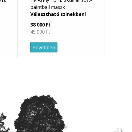
DYE
Hk Army HSTL Skull airsoft-
paintball maszk
Választható szinekben!
38 000 Ft
45 000 Ft
Bővebben