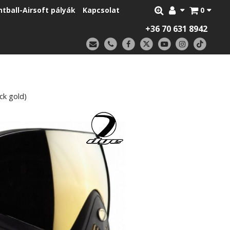
ntball-Airsoft pályák
Kapcsolat
0
+36 70 631 8942
ack gold)