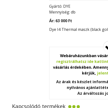
Gyártó: DYE
Mennyiség: db
Ár:
63 000 Ft
Dye I4 Thermal maszk (black gol
Webáruházunkban vásár
regisztrálhatsz ide kattin
vásárlás érdekében. Amenny
kérjük,
jelen
Az árak és készlet inform
nyilvános ajánlatté
Az árváltozás j
Kapcsolódó termékek