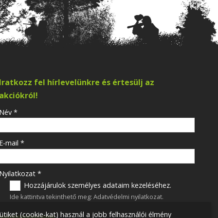
Iratkozz fel hírlevelünkre és értesülj az
akciókról!
-
Név
*
-
E-mail
*
-
Nyilatkozat
*
Hozzájárulok személyes adataim kezeléséhez.
Ide kattintva tekinthető meg:
Adatvédelmi nyilatkozat
.
-
ütiket (cookie-kat) használ a jobb felhasználói élmény