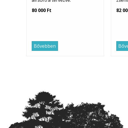
airsoftra tervezve.
zseni
80 000 Ft
82 00
Bővebben
Bőv