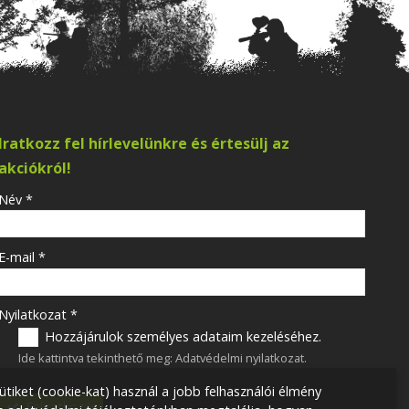
Iratkozz fel hírlevelünkre és értesülj az
akciókról!
-
Név
*
-
E-mail
*
-
Nyilatkozat
*
Hozzájárulok személyes adataim kezeléséhez.
Ide kattintva tekinthető meg:
Adatvédelmi nyilatkozat
.
-
ütiket (cookie-kat) használ a jobb felhasználói élmény
Feliratkozás