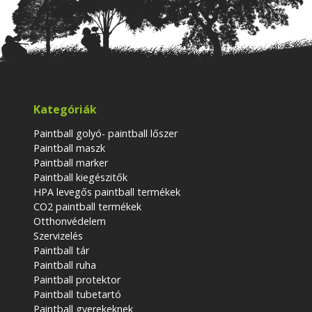
Kategóriák
Paintball golyó- paintball lőszer
Paintball maszk
Paintball marker
Paintball kiegészitők
HPA levegős paintball termékek
CO2 paintball termékek
Otthonvédelem
Szervizelés
Paintball tár
Paintball ruha
Paintball protektor
Paintball tubetartó
Paintball gyerekeknek