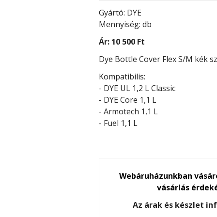
Gyártó: DYE
Mennyiség: db
Ár:
10 500 Ft
Dye Bottle Cover Flex S/M kék s
Kompatibilis:
- DYE UL 1,2 L Classic
- DYE Core 1,1 L
- Armotech 1,1 L
- Fuel 1,1 L
Webáruházunkban vásáro
vásárlás érdek
Az árak és készlet i