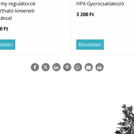
rmy regulátorok
HPA Gyorscsatlakozó
ztható kimeneti
3 200 Ft
ással
0 Ft
ebben
Bővebben