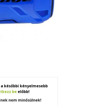
a későbbi kényelmesebb
ntkezz be
előbb!
elnek nem minősülnek!