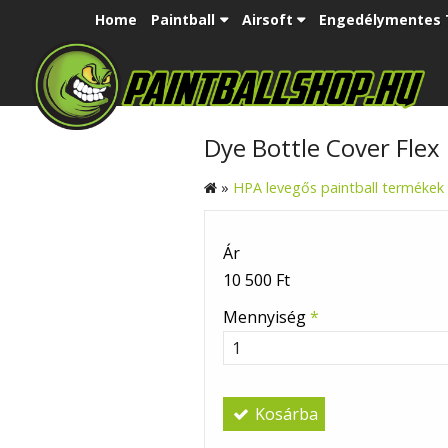
Home
Paintball
Airsoft
Engedélymentes 
Dye Bottle Cover Flex
»
HPA levegős paintball termékek
Ár
10 500 Ft
Mennyiség
*
Kosárba