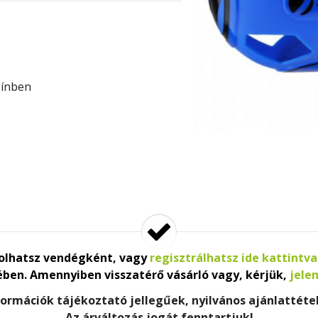
zínben
lhatsz vendégként, vagy
regisztrálhatsz ide kattintva
ében. Amennyiben visszatérő vásárló vagy, kérjük,
jele
nformációk tájékoztató jellegűek, nyilvános ajánlattét
Az árváltozás jogát fenntartjuk!