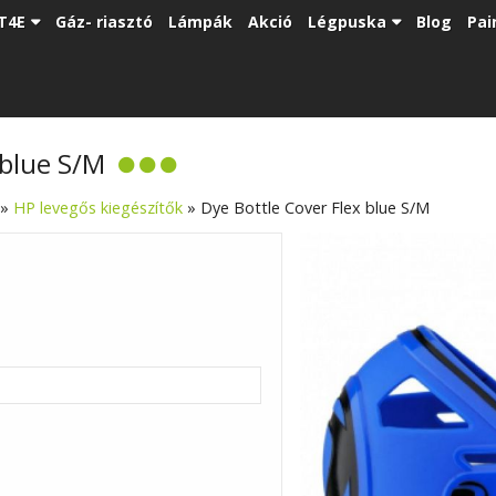
T4E
Gáz- riasztó
Lámpák
Akció
Légpuska
Blog
Pai
 blue S/M
»
HP levegős kiegészítők
»
Dye Bottle Cover Flex blue S/M