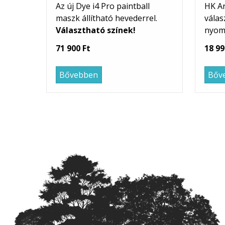
Az új Dye i4 Pro paintball
HK A
maszk állítható hevederrel.
válas
Választható színek!
nyom
71 900 Ft
18 99
Bővebben
Bőv