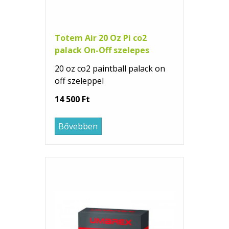
Totem Air 20 Oz Pi co2
palack On-Off szelepes
20 oz co2 paintball palack on
off szeleppel
14 500 Ft
Bővebben