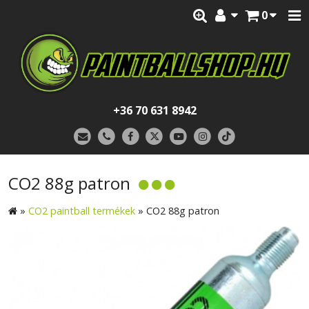
0
+36 70 631 8942
CO2 88g patron
»
CO2 paintball termékek
»
CO2 88g patron