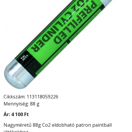
Cikkszám: 113118059226
Mennyiség: 88 g
Ár:
4 100 Ft
Nagyméretű 88g Co2 eldobható patron paintball