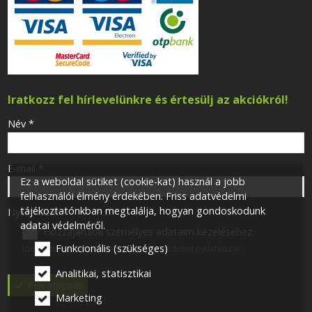
Iratkozz fel hírlevelünkre és értesülj az akciókról!
-
Név
*
-
E-mail
*
Ez a weboldal sütiket (cookie-kat) használ a jobb
felhasználói élmény érdekében. Friss adatvédelmi
tájékoztatónkban megtalálja, hogyan gondoskodunk
-
Nyilatkozat
*
adatai védelméről.
Hozzájárulok személyes adataim kezeléséhez.
Ide kattintva tekinthető meg:
Adatvédelmi nyilatkozat
.
Funkcionális (szükséges)
-
Analitikai, statisztikai
Feliratkozás
Marketing
-