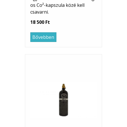
os Co²-kapszula közé kell
csavarni.
18 500 Ft
Bővebben