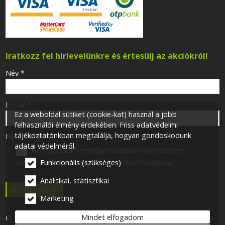
Iratkozz fel hírlevelünkre és értesülj az akciókról!
-
Név
*
-
E-mail
*
Ez a weboldal sütiket (cookie-kat) használ a jobb
felhasználói élmény érdekében. Friss adatvédelmi
tájékoztatónkban megtalálja, hogyan gondoskodunk
-
Nyilatkozat
*
adatai védelméről.
Hozzájárulok személyes adataim kezeléséhez.
Ide kattintva tekinthető meg:
Adatvédelmi nyilatkozat
.
Funkcionális (szükséges)
-
Analitikai, statisztikai
Feliratkozás
Marketing
-
Mindet elfogadom
© 2026 Minden jog fenntartva! One for One 113 Kft. Airsoft- és