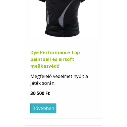
Dye Performance Top
paintball és airsoft
mellkasvédő
Megfelelő védelmet nyújt a
játék során.
30 500 Ft
Bővebben