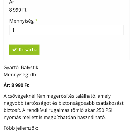
Ár
8 990 Ft
Mennyiség
*
Kosárba
Gyártó: Balystik
Mennyiség: db
Ár:
8 990 Ft
A csővégeknél fém megerősítés található, amely
nagyobb tartósságot és biztonságosabb csatlakozást
biztosít. A rendkívül rugalmas tömlő akár 250 PSI
nyomás mellett is megbízhatóan használható.
Főbb jellemzők: