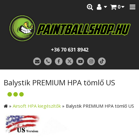
0
+36 70 631 8942
Balystik PREMIUM HPA tömlő US
»
Airsoft HPA kiegészítők
»
Balystik PREMIUM HPA tömlő US