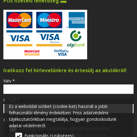
POS fizetési lehetőség

Iratkozz fel hírlevelünkre és értesülj az akciókról!
-
Név
*
-
E-mail
*
Ez a weboldal sütiket (cookie-kat) használ a jobb
felhasználói élmény érdekében. Friss adatvédelmi
tájékoztatónkban megtalálja, hogyan gondoskodunk
-
Nyilatkozat
*
adatai védelméről.
Hozzájárulok személyes adataim kezeléséhez.
Ide kattintva tekinthető meg:
Adatvédelmi nyilatkozat
.
Funkcionális (szükséges)