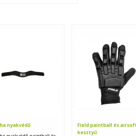
ha nyakvédő
Field paintball és airsof
kesztyű