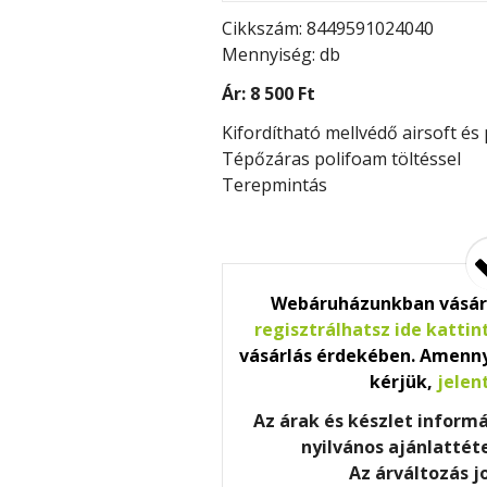
Cikkszám: 8449591024040
Mennyiség: db
Ár:
8 500 Ft
Kifordítható mellvédő airsoft és 
Tépőzáras polifoam töltéssel
Terepmintás
Webáruházunkban vásár
regisztrálhatsz ide kattin
vásárlás érdekében. Amenny
kérjük,
jelen
Az árak és készlet inform
nyilvános ajánlatté
Az árváltozás j