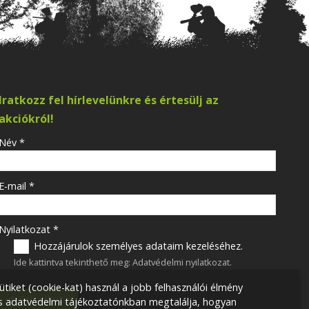
Iratkozz fel hírlevelünkre és értesülj az
akciókról!
-
Név
*
-
E-mail
*
-
Nyilatkozat
*
Hozzájárulok személyes adataim kezeléséhez.
Ide kattintva tekinthető meg:
Adatvédelmi nyilatkozat
.
-
ütiket (cookie-kat) használ a jobb felhasználói élmény
Feliratkozás
ss adatvédelmi tájékoztatónkban megtalálja, hogyan