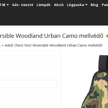
T4E
Gáz- riasztó
Lámpák
Akció
Légpuska
Blog
Pai
ersible Woodland Urban Camo mellvédő
k
»
Adult Chest Vest Reversible Woodland Urban Camo mellvédő