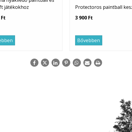
a nyakvédő paintball és
ft játékokhoz
Protectoros paintball kes
 Ft
3 900 Ft
ebben
Bővebben