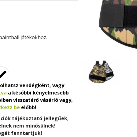
paintball játékokhoz.
olhatsz vendégként, vagy
tva
a későbbi kényelmesebb
iben visszatérő vásárló vagy,
tkezz be
előbb!
ációk tájékoztató jellegűek,
telnek nem minősülnek!
ogát fenntartjuk!