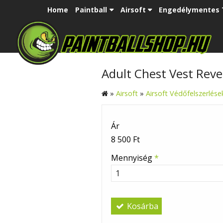
Home
Paintball
Airsoft
Engedélymentes 
Adult Chest Vest Rev
»
Airsoft
»
Airsoft Védőfelszerlése
Ár
8 500 Ft
Mennyiség
*
Kosárba