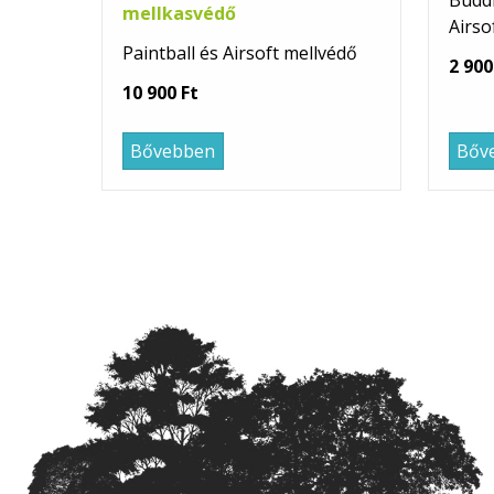
Buddh
mellkasvédő
Airso
Paintball és Airsoft mellvédő
2 900
10 900 Ft
Bővebben
Bőv