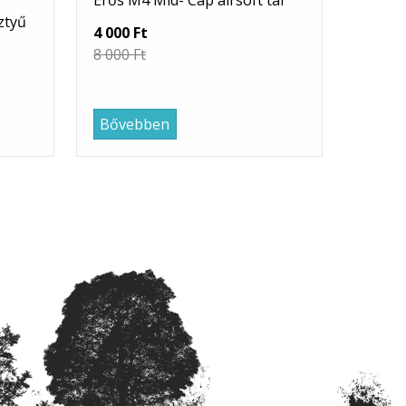
Erős M4 Mid- Cap airsoft tár
ztyű
4 000 Ft
8 000 Ft
Bővebben