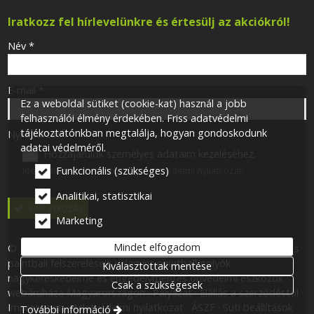
Iratkozz fel hírlevelünkre és értesülj az akciókról!
-
Név
*
-
E-mail
*
Ez a weboldal sütiket (cookie-kat) használ a jobb
felhasználói élmény érdekében. Friss adatvédelmi
tájékoztatónkban megtalálja, hogyan gondoskodunk
-
Nyilatkozat
*
adatai védelméről.
Hozzájárulok személyes adataim kezeléséhez.
Ide kattintva tekinthető meg:
Adatvédelmi nyilatkozat
.
Funkcionális (szükséges)
-
Analitikai, statisztikai
Feliratkozás
Marketing
-
Mindet elfogadom
© 2026 Minden jog fenntartva! One for One 113 Kft. Airsoft- és
paintball felszerelések, valamint paintball golyók
Kiválasztottak mentése
-
nagykereskedelme és engedélymentes önvédelmi eszközök
-
Csak a szükségesek
webáruháza Magyarországon
Pályázat
Elállás a szerződéstől
Impresszum
Adatvédelmi nyilatkozat
ÁSZF
Süti beállítások
További információ