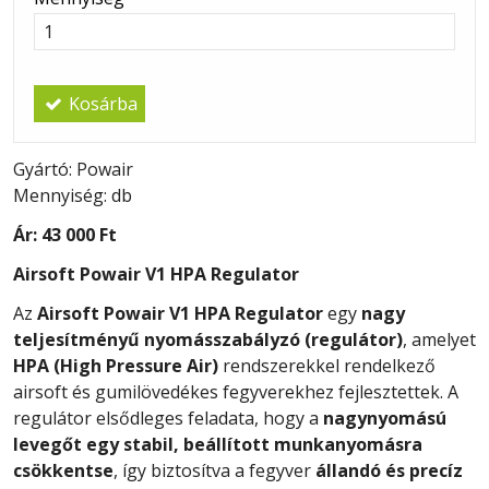
Kosárba
Gyártó: Powair
Mennyiség: db
Ár:
43 000 Ft
Airsoft Powair V1 HPA Regulator
Az
Airsoft Powair V1 HPA Regulator
egy
nagy
teljesítményű nyomásszabályzó (regulátor)
, amelyet
HPA (High Pressure Air)
rendszerekkel rendelkező
airsoft és gumilövedékes fegyverekhez fejlesztettek. A
regulátor elsődleges feladata, hogy a
nagynyomású
levegőt egy stabil, beállított munkanyomásra
csökkentse
, így biztosítva a fegyver
állandó és precíz