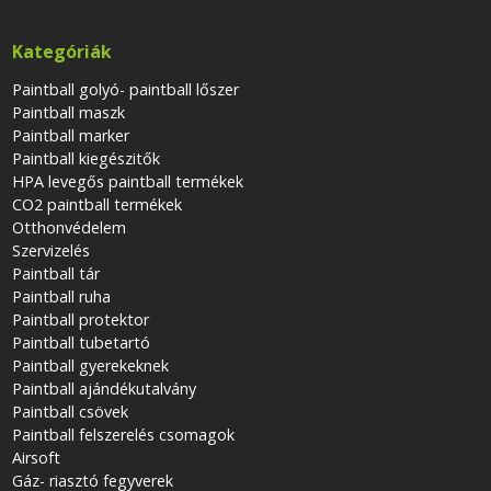
Kategóriák
Paintball golyó- paintball lőszer
Paintball maszk
Paintball marker
Paintball kiegészitők
HPA levegős paintball termékek
CO2 paintball termékek
Otthonvédelem
Szervizelés
Paintball tár
Paintball ruha
Paintball protektor
Paintball tubetartó
Paintball gyerekeknek
Paintball ajándékutalvány
Paintball csövek
Paintball felszerelés csomagok
Airsoft
Gáz- riasztó fegyverek