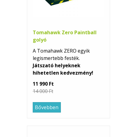
Tomahawk Zero Paintball
golyó
A Tomahawk ZERO egyik
legismertebb festék.
Játszató helyeknek
hihetetlen kedvezmény!
11 990 Ft
14 000 Ft
Bővebben