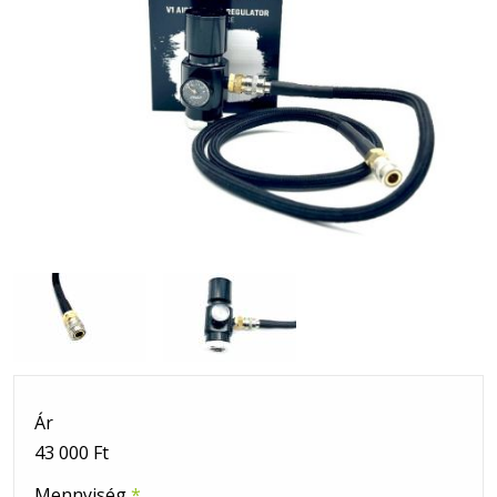
Ár
43 000 Ft
Mennyiség
*