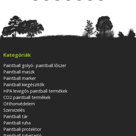
Kategóriák
Paintball golyó- paintball lőszer
Paintball maszk
Paintball marker
Paintball kiegészitők
HPA levegős paintball termékek
CO2 paintball termékek
Otthonvédelem
Szervizelés
Paintball tár
Paintball ruha
Paintball protektor
Paintball tubetartó