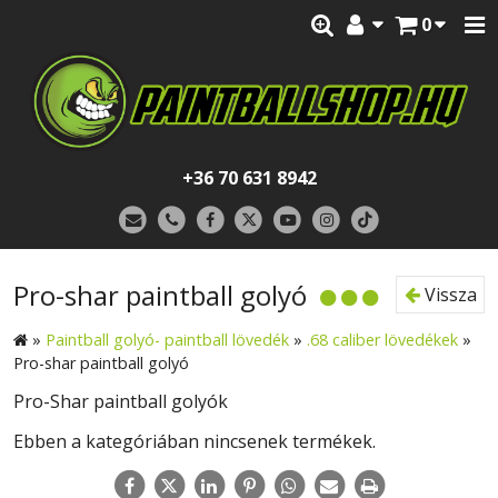
0
+36 70 631 8942
Pro-shar paintball golyó
Vissza
»
Paintball golyó- paintball lövedék
»
.68 caliber lövedékek
»
Pro-shar paintball golyó
Pro-Shar paintball golyók
Ebben a kategóriában nincsenek termékek.