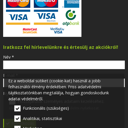
Iratkozz fel hírlevelünkre és értesülj az akciókról!
-
Név
*
-
E-mail
*
Ez a weboldal sütiket (cookie-kat) használ a jobb
felhasználói élmény érdekében. Friss adatvédelmi
tájékoztatónkban megtalálja, hogyan gondoskodunk
-
Nyilatkozat
*
adatai védelméről.
Hozzájárulok személyes adataim kezeléséhez.
Ide kattintva tekinthető meg:
Adatvédelmi nyilatkozat
.
Funkcionális (szükséges)
-
Analitikai, statisztikai
Feliratkozás