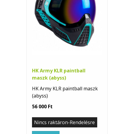
HK Army KLR paintball
maszk (abyss)
HK Army KLR paintball maszk
(abyss)
56 000 Ft
Nincs raktáron-Rendelésre