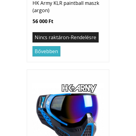
HK Army KLR paintball maszk
(argon)
56 000 Ft
Nincs raktáron-Rendelésre
Bővebben