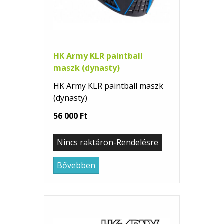
HK Army KLR paintball
maszk (dynasty)
HK Army KLR paintball maszk
(dynasty)
56 000 Ft
Nincs raktáron-Rendelésre
Bővebben