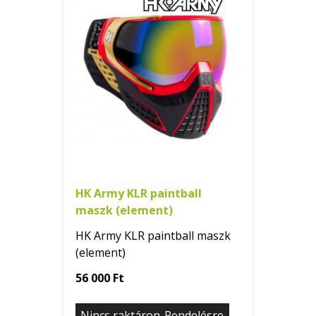
HK Army KLR paintball
maszk (element)
HK Army KLR paintball maszk
(element)
56 000 Ft
Nincs raktáron-Rendelésre