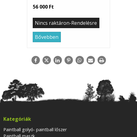
56 000 Ft
Nincs raktáron-Rendelésre
Bővebben
Kategóriák
Paintball golyó- paintball lőszer
Paintball maszk