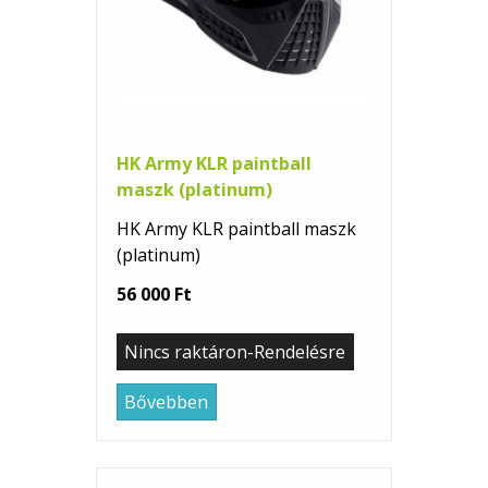
HK Army KLR paintball
maszk (platinum)
HK Army KLR paintball maszk
(platinum)
56 000 Ft
Nincs raktáron-Rendelésre
Bővebben