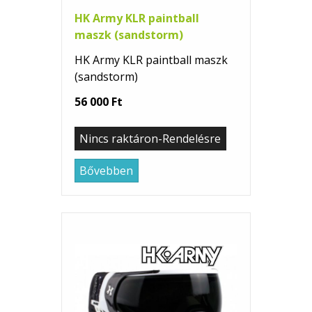
HK Army KLR paintball
maszk (sandstorm)
HK Army KLR paintball maszk
(sandstorm)
56 000 Ft
Nincs raktáron-Rendelésre
Bővebben