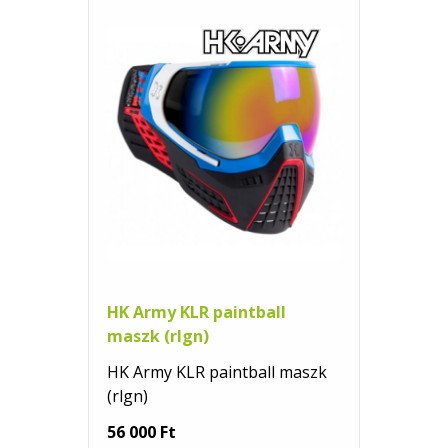
HK Army KLR paintball
maszk (rlgn)
HK Army KLR paintball maszk
(rlgn)
56 000 Ft