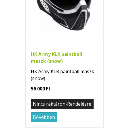
HK Army KLR paintball
maszk (snow)
HK Army KLR paintball maszk
(snow)
56 000 Ft
Nincs raktáron-Rendelésre
Bővebben