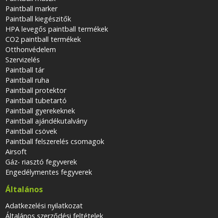
Paintball marker
Paintball kiegészitők
HPA levegős paintball termékek
CO2 paintball termékek
Otthonvédelem
Szervizelés
Paintball tár
Paintball ruha
Paintball protektor
Paintball tubetartó
Paintball gyerekeknek
Paintball ajándékutalvány
Paintball csövek
Paintball felszerelés csomagok
Airsoft
Gáz- riasztó fegyverek
Engedélymentes fegyverek
Általános
Adatkezelési nyilatkozat
Általános szerződési feltételek