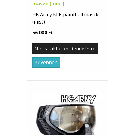
maszk (mist)
HK Army KLR paintball maszk
(mist)
56 000 Ft
Nincs raktáron-Rendelésre
Bővebben