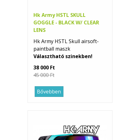
Hk Army HSTL SKULL
GOGGLE - BLACK W/ CLEAR
LENS
Hk Army HSTL Skull airsoft-
paintball maszk
Választható szinekben!
38 000 Ft
45 000 Ft
Bővebben