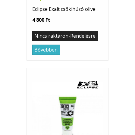
Eclipse Exalt csőkihúzó olive
4 800 Ft
Nincs raktáron-Rendelésre
Bővebben