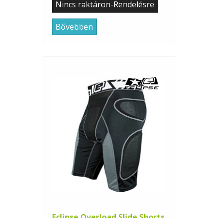
Nincs raktáron-Rendelésre
Bővebben
Eclipse Overload Slide Shorts