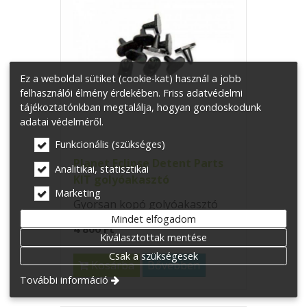
Ez a weboldal sütiket (cookie-kat) használ a jobb
felhasználói élmény érdekében. Friss adatvédelmi
tájékoztatónkban megtalálja, hogyan gondoskodunk
adatai védelméről.
Funkcionális (szükséges)
Planet Eclipse Detent Parts
Analitikai, statisztikai
KIT golyóakasztó
Marketing
Gyorsan kopó golyóakasztó
Mindet elfogadom
4 800 Ft
Kiválasztottak mentése
Csak a szükségesek
Kosárba
Bővebben
További információ