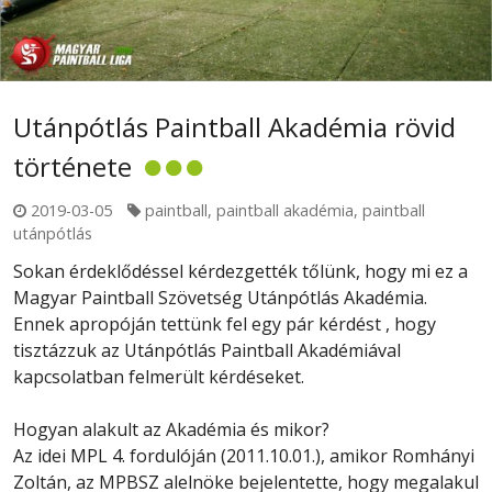
Utánpótlás Paintball Akadémia rövid
története
2019-03-05
paintball
,
paintball akadémia
,
paintball
utánpótlás
Sokan érdeklődéssel kérdezgették tőlünk, hogy mi ez a
Magyar Paintball Szövetség Utánpótlás Akadémia.
Ennek apropóján tettünk fel egy pár kérdést , hogy
tisztázzuk az Utánpótlás Paintball Akadémiával
kapcsolatban felmerült kérdéseket.
Hogyan alakult az Akadémia és mikor?
Az idei MPL 4. fordulóján (2011.10.01.), amikor Romhányi
Zoltán, az MPBSZ alelnöke bejelentette, hogy megalakul