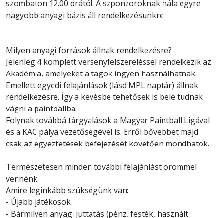
szombaton 12.00 órától. A szponzoroknak hála egyre
nagyobb anyagi bázis áll rendelkezésünkre
Milyen anyagi források állnak rendelkezésre?
Jelenleg 4 komplett versenyfelszereléssel rendelkezik az
Akadémia, amelyeket a tagok ingyen használhatnak.
Emellett egyedi felajánlások (lásd MPL naptár) állnak
rendelkezésre. Így a kevésbé tehetősek is bele tudnak
vágni a paintballba.
Folynak továbbá tárgyalások a Magyar Paintball Ligával
és a KAC pálya vezetőségével is. Erről bővebbet majd
csak az egyeztetések befejezését követően mondhatok.
Természetesen minden további felajánlást örömmel
vennénk.
Amire leginkább szükségünk van:
- Újabb játékosok
- Bármilyen anyagi juttatás (pénz, festék, használt