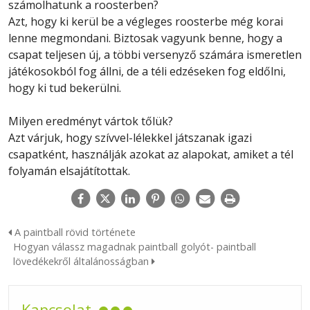
számolhatunk a roosterben?
Azt, hogy ki kerül be a végleges roosterbe még korai
lenne megmondani. Biztosak vagyunk benne, hogy a
csapat teljesen új, a többi versenyző számára ismeretlen
játékosokból fog állni, de a téli edzéseken fog eldőlni,
hogy ki tud bekerülni.
Milyen eredményt vártok tőlük?
Azt várjuk, hogy szívvel-lélekkel játszanak igazi
csapatként, használják azokat az alapokat, amiket a tél
folyamán elsajátítottak.
A paintball rövid története
Hogyan válassz magadnak paintball golyót- paintball
lövedékekről általánosságban
Kapcsolat