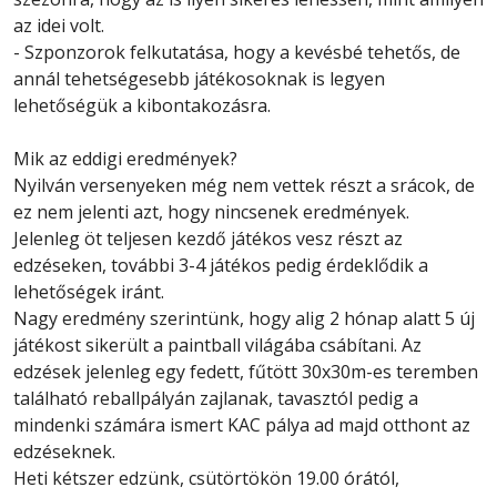
az idei volt.
- Szponzorok felkutatása, hogy a kevésbé tehetős, de
annál tehetségesebb játékosoknak is legyen
lehetőségük a kibontakozásra.
Mik az eddigi eredmények?
Nyilván versenyeken még nem vettek részt a srácok, de
ez nem jelenti azt, hogy nincsenek eredmények.
Jelenleg öt teljesen kezdő játékos vesz részt az
edzéseken, további 3-4 játékos pedig érdeklődik a
lehetőségek iránt.
Nagy eredmény szerintünk, hogy alig 2 hónap alatt 5 új
játékost sikerült a paintball világába csábítani. Az
edzések jelenleg egy fedett, fűtött 30x30m-es teremben
található reballpályán zajlanak, tavasztól pedig a
mindenki számára ismert KAC pálya ad majd otthont az
edzéseknek.
Heti kétszer edzünk, csütörtökön 19.00 órától,