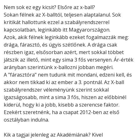
Nem sok ez egy kicsit? Elsőre az x-ball?
Sokan félnek az X-balltól, teljesen alaptalanul. Sok
kritikát hallottunk ezzel a szabályrendszerrel
kapcsolatban, leginkább itt Magyarországon.
Azok, akik félnek leginkább ezeket fogalmazzák meg:
drága, fárasztó, és úgyis szétlőnek. A drága csak
részben igaz, elsősorban azért, mert sokkal többet
játszik az illető, mint egy sima 3 fős versenyen. Ár-érték
arányban szerintünk x-ballozni jobban megéri.
A "fárasztóra" nem tudunk mit mondani, edzeni kell, és
akkor nem tikkad ki az ember a 3. pontnál. Az X-ball
szabályrendszer véleményünk szerint sokkal
igazságosabb, mint a sima 3 fős, hiszen az előbbinél
kiderül, hogy ki a jobb, kisebb a szerencse faktor.
Ezekért szeretnénk, ha a csapat 2012-ben az első
osztályban indulna.
Kik a tagjai jelenleg az Akadémiának? Kivel