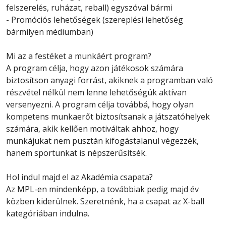
felszerelés, ruházat, reball) egyszóval bármi
- Promóciós lehetőségek (szereplési lehetőség
bármilyen médiumban)
Mi az a festéket a munkáért program?
A program célja, hogy azon játékosok számára
biztosítson anyagi forrást, akiknek a programban való
részvétel nélkül nem lenne lehetőségük aktívan
versenyezni. A program célja továbbá, hogy olyan
kompetens munkaerőt biztosítsanak a játszatóhelyek
számára, akik kellően motiváltak ahhoz, hogy
munkájukat nem pusztán kifogástalanul végezzék,
hanem sportunkat is népszerűsítsék.
Hol indul majd el az Akadémia csapata?
Az MPL-en mindenképp, a továbbiak pedig majd év
közben kiderülnek. Szeretnénk, ha a csapat az X-ball
kategóriában indulna.