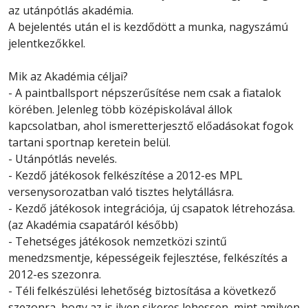
az utánpótlás akadémia.
A bejelentés után el is kezdődött a munka, nagyszámú
jelentkezőkkel.
Mik az Akadémia céljai?
- A paintballsport népszerűsítése nem csak a fiatalok
körében. Jelenleg több középiskolával állok
kapcsolatban, ahol ismeretterjesztő előadásokat fogok
tartani sportnap keretein belül.
- Utánpótlás nevelés.
- Kezdő játékosok felkészítése a 2012-es MPL
versenysorozatban való tisztes helytállásra.
- Kezdő játékosok integrációja, új csapatok létrehozása.
(az Akadémia csapatáról később)
- Tehetséges játékosok nemzetközi szintű
menedzsmentje, képességeik fejlesztése, felkészítés a
2012-es szezonra.
- Téli felkészülési lehetőség biztosítása a következő
szezonra, hogy az is ilyen sikeres lehessen, mint amilyen