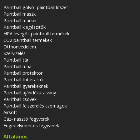
Paintball golyó- paintball lőszer
Paintball maszk
Paintball marker
Paintball kiegészitők
HPA levegős paintball termékek
CO2 paintball termékek
Otthonvédelem
Szervizelés
Paintball tár
Paintball ruha
Paintball protektor
Paintball tubetartó
Paintball gyerekeknek
Paintball ajándékutalvány
Paintball csövek
Paintball felszerelés csomagok
Airsoft
Gáz- riasztó fegyverek
Engedélymentes fegyverek
Általános