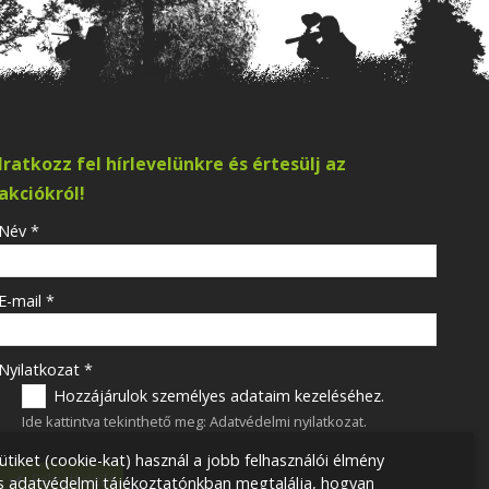
Iratkozz fel hírlevelünkre és értesülj az
akciókról!
-
Név
*
-
E-mail
*
-
Nyilatkozat
*
Hozzájárulok személyes adataim kezeléséhez.
Ide kattintva tekinthető meg:
Adatvédelmi nyilatkozat
.
-
ütiket (cookie-kat) használ a jobb felhasználói élmény
Feliratkozás
ss adatvédelmi tájékoztatónkban megtalálja, hogyan