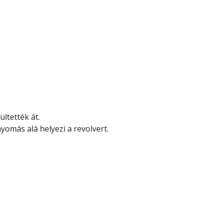
ltették át.
omás alá helyezi a revolvert.