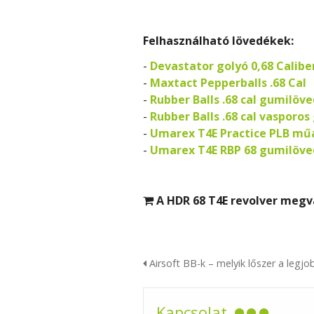
Felhasználható lövedékek:
-
Devastator golyó 0,68 Calibe
-
Maxtact Pepperballs .68 Cal
-
Rubber Balls .68 cal gumilöv
-
Rubber Balls .68 cal vasporo
-
Umarex T4E Practice PLB műa
-
Umarex T4E RBP 68 gumilöv
A HDR 68 T4E revolver megv

Airsoft BB-k – melyik lőszer a legj
Kapcsolat