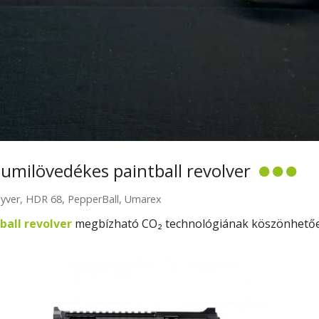
milövedékes paintball revolver
yver
,
HDR 68
,
PepperBall
,
Umarex
all revolver
megbízható CO₂ technológiának köszönhetőe