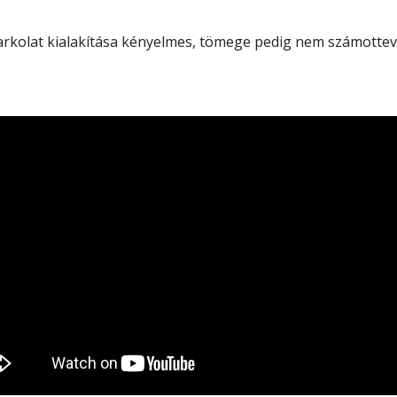
arkolat kialakítása kényelmes, tömege pedig nem számottevő