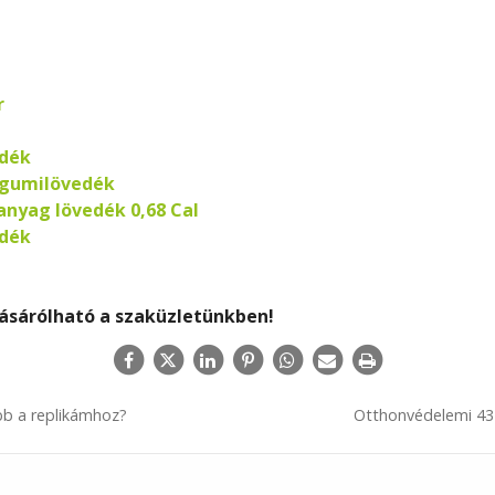
r
edék
s gumilövedék
nyag lövedék 0,68 Cal
edék
ásárólható a szaküzletünkben!
obb a replikámhoz?
Otthonvédelemi 43 