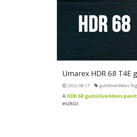
Umarex HDR 68 T4E gu
2022-08-17
gumilövedékes feg
A
HDR 68 gumilövedékes paintb
eszköz.