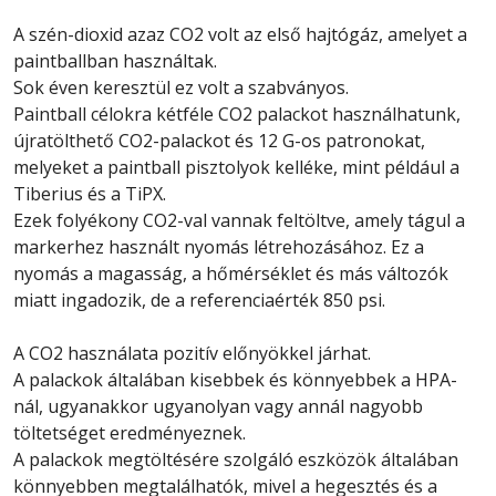
A szén-dioxid azaz CO2 volt az első hajtógáz, amelyet a
paintballban használtak.
Sok éven keresztül ez volt a szabványos.
Paintball célokra kétféle CO2 palackot használhatunk,
újratölthető CO2-palackot és 12 G-os patronokat,
melyeket a paintball pisztolyok kelléke, mint például a
Tiberius és a TiPX.
Ezek folyékony CO2-val vannak feltöltve, amely tágul a
markerhez használt nyomás létrehozásához. Ez a
nyomás a magasság, a hőmérséklet és más változók
miatt ingadozik, de a referenciaérték 850 psi.
A CO2 használata pozitív előnyökkel járhat.
A palackok általában kisebbek és könnyebbek a HPA-
nál, ugyanakkor ugyanolyan vagy annál nagyobb
töltetséget eredményeznek.
A palackok megtöltésére szolgáló eszközök általában
könnyebben megtalálhatók, mivel a hegesztés és a