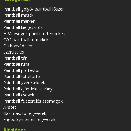
Paintball golyó- paintball lőszer
Paintball maszk
Paintball marker
Paintball kiegészitők
HPA levegős paintball termékek
CO2 paintball termékek
Otthonvédelem
Szervizelés
Paintball tár
Paintball ruha
Paintball protektor
Paintball tubetartó
Paintball gyerekeknek
Paintball ajándékutalvány
Paintball csövek
Paintball felszerelés csomagok
Airsoft
Gáz- riasztó fegyverek
Engedélymentes fegyverek
Általános