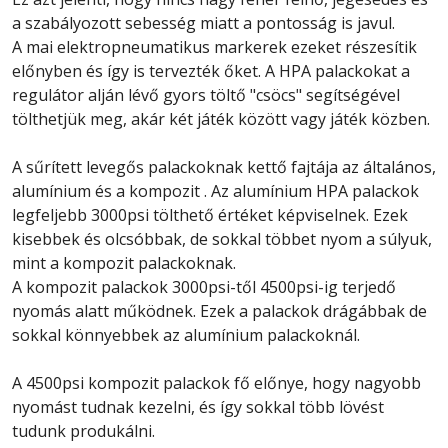
a szabályozott sebesség miatt a pontosság is javul.
A mai elektropneumatikus markerek ezeket részesítik
előnyben és így is tervezték őket. A HPA palackokat a
regulátor alján lévő gyors töltő "csöcs" segítségével
tölthetjük meg, akár két játék között vagy játék közben.
A sűrített levegős palackoknak kettő fajtája az általános,
alumínium és a kompozit . Az alumínium HPA palackok
legfeljebb 3000psi tölthető értéket képviselnek. Ezek
kisebbek és olcsóbbak, de sokkal többet nyom a súlyuk,
mint a kompozit palackoknak.
A kompozit palackok 3000psi-től 4500psi-ig terjedő
nyomás alatt működnek. Ezek a palackok drágábbak de
sokkal könnyebbek az alumínium palackoknál.
A 4500psi kompozit palackok fő előnye, hogy nagyobb
nyomást tudnak kezelni, és így sokkal több lövést
tudunk produkálni.