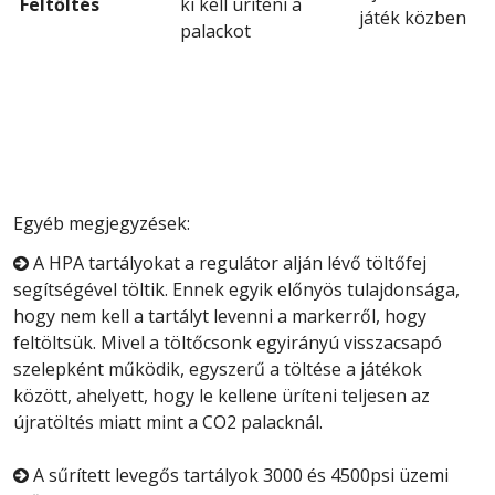
Feltőltés
ki kell üríteni a
játék közben
palackot
Egyéb megjegyzések:
A HPA tartályokat a regulátor alján lévő töltőfej

segítségével töltik. Ennek egyik előnyös tulajdonsága,
hogy nem kell a tartályt levenni a markerről, hogy
feltöltsük. Mivel a töltőcsonk egyirányú visszacsapó
szelepként működik, egyszerű a töltése a játékok
között, ahelyett, hogy le kellene üríteni teljesen az
újratöltés miatt mint a CO2 palacknál.
A sűrített levegős tartályok 3000 és 4500psi üzemi
