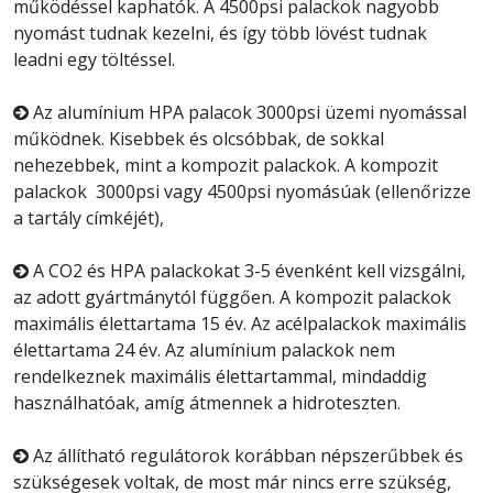
működéssel kaphatók. A 4500psi palackok nagyobb
nyomást tudnak kezelni, és így több lövést tudnak
leadni egy töltéssel.
Az alumínium HPA palacok 3000psi üzemi nyomással

működnek. Kisebbek és olcsóbbak, de sokkal
nehezebbek, mint a kompozit palackok. A kompozit
palackok 3000psi vagy 4500psi nyomásúak (ellenőrizze
a tartály címkéjét),
A CO2 és HPA palackokat 3-5 évenként kell vizsgálni,

az adott gyártmánytól függően. A kompozit palackok
maximális élettartama 15 év. Az acélpalackok maximális
élettartama 24 év. Az alumínium palackok nem
rendelkeznek maximális élettartammal, mindaddig
használhatóak, amíg átmennek a hidroteszten.
Az állítható regulátorok korábban népszerűbbek és

szükségesek voltak, de most már nincs erre szükség,