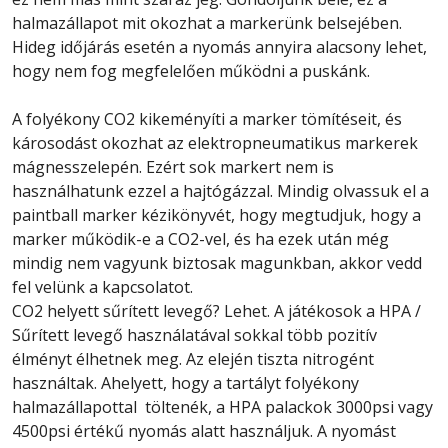
halmazállapot mit okozhat a markerünk belsejében.
Hideg időjárás esetén a nyomás annyira alacsony lehet,
hogy nem fog megfelelően működni a puskánk.
A folyékony CO2 kikeményíti a marker tömítéseit, és
károsodást okozhat az elektropneumatikus markerek
mágnesszelepén. Ezért sok markert nem is
használhatunk ezzel a hajtógázzal. Mindig olvassuk el a
paintball marker kézikönyvét, hogy megtudjuk, hogy a
marker működik-e a CO2-vel, és ha ezek után még
mindig nem vagyunk biztosak magunkban, akkor vedd
fel velünk a kapcsolatot.
CO2 helyett sűrített levegő? Lehet. A játékosok a HPA /
Sűrített levegő használatával sokkal több pozitív
élményt élhetnek meg. Az elején tiszta nitrogént
használtak. Ahelyett, hogy a tartályt folyékony
halmazállapottal töltenék, a HPA palackok 3000psi vagy
4500psi értékű nyomás alatt használjuk. A nyomást