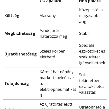
CO2 palack
HPA palack
Közepestől a
Költség
Alacsony
magasabb
árig
Az időjárás
Megbízhatóság
Stabil
határozza meg
Speciális
Széles körben
eszközöket és
Újratölthetőség
elérhető
szaküzletet
igényelhetnek
Károsíthat néhány
Sok
markert, beleértve
tekintetben
Tulajdonság
az
ez a tökéletes
elektropneumatikát
választás
is
Az újratöltés előtt
Újratölthető a