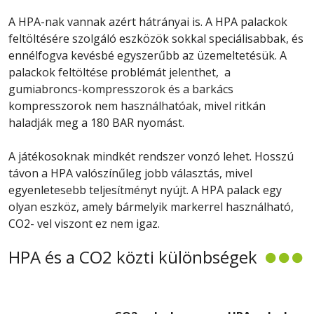
A HPA-nak vannak azért hátrányai is. A HPA palackok
feltöltésére szolgáló eszközök sokkal speciálisabbak, és
ennélfogva kevésbé egyszerűbb az üzemeltetésük. A
palackok feltöltése problémát jelenthet, a
gumiabroncs-kompresszorok és a barkács
kompresszorok nem használhatóak, mivel ritkán
haladják meg a 180 BAR nyomást.
A játékosoknak mindkét rendszer vonzó lehet. Hosszú
távon a HPA valószínűleg jobb választás, mivel
egyenletesebb teljesítményt nyújt. A HPA palack egy
olyan eszköz, amely bármelyik markerrel használható,
CO2- vel viszont ez nem igaz.
HPA és a CO2 közti különbségek