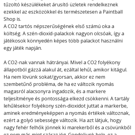
tűzoltó készülékeket árusító üzletek rendelkeznek
ezekkel az eszközökkel és természetesen a Paintball
Shop is.
A CO2 tartós népszerűségének első számú oka a
költség. A szén-dioxid-palackok nagyon olcsóak, így a
játékosok könnyedén képes több palackot használni
egy játék napján.
A CO2-nak vannak hátrányai. Mivel a CO2 folyékony
állapotból gázzá alakul át, ezáltal lehűl, amikor kitágul.
Ha nem lövünk sokat/gyorsan, akkor ez nem
szembetűnő probléma, de ha ez változik nyomás
magasról alacsonyra ingadozik, és a markere
teljesítménye és pontossága elkezd csökkenni. A tartály
lehűlésekor folyékony szén-dioxidot juttat a markerbe,
aminek eredményeképpen a nyomás értékek változnak,
ezért a golyó sebessége változik. Ha azt látjuk, hogy
nagy fehér felhők jönnek ki marekerből és a csövünkből
ez nem más mint száraz jég. Gondoljunk bele, ez a