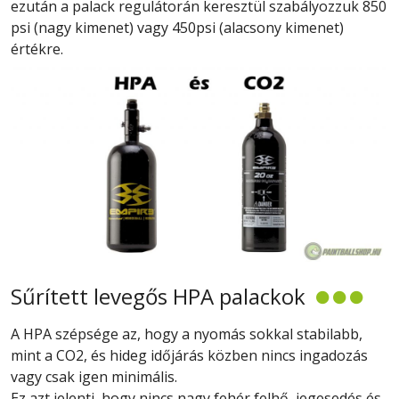
ezután a palack regulátorán keresztül szabályozzuk 850
psi (nagy kimenet) vagy 450psi (alacsony kimenet)
értékre.
Sűrített levegős HPA palackok
A HPA szépsége az, hogy a nyomás sokkal stabilabb,
mint a CO2, és hideg időjárás közben nincs ingadozás
vagy csak igen minimális.
Ez azt jelenti, hogy nincs nagy fehér felhő, jegesedés és