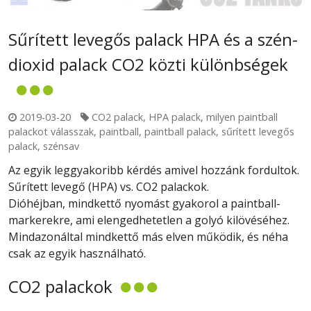
Sűrített levegős palack HPA és a szén-
dioxid palack CO2 közti különbségek
2019-03-20
CO2 palack
,
HPA palack
,
milyen paintball
palackot válasszak
,
paintball
,
paintball palack
,
sűrített levegős
palack
,
szénsav
Az egyik leggyakoribb kérdés amivel hozzánk fordultok.
Sűrített levegő (HPA) vs. CO2 palackok.
Dióhéjban, mindkettő nyomást gyakorol a paintball-
markerekre, ami elengedhetetlen a golyó kilövéséhez.
Mindazonáltal mindkettő más elven működik, és néha
csak az egyik használható.
CO2 palackok