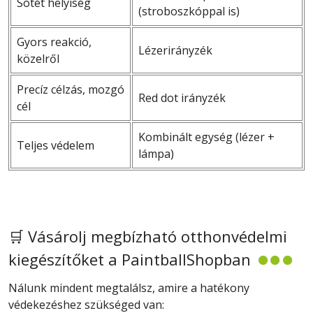
Sötét helyiség
(stroboszkóppal is)
Gyors reakció,
Lézerirányzék
közelről
Precíz célzás, mozgó
Red dot irányzék
cél
Kombinált egység (lézer +
Teljes védelem
lámpa)
🛒 Vásárolj megbízható otthonvédelmi
kiegészítőket a PaintballShopban
Nálunk mindent megtalálsz, amire a hatékony
védekezéshez szükséged van: