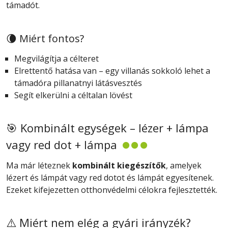
támadót.
🌘 Miért fontos?
Megvilágítja a célteret
Elrettentő hatása van – egy villanás sokkoló lehet a
támadóra pillanatnyi látásvesztés
Segít elkerülni a céltalan lövést
🎯 Kombinált egységek – lézer + lámpa
vagy red dot + lámpa
Ma már léteznek
kombinált kiegészítők
, amelyek
lézert és lámpát vagy red dotot és lámpát egyesítenek.
Ezeket kifejezetten otthonvédelmi célokra fejlesztették.
⚠️ Miért nem elég a gyári irányzék?