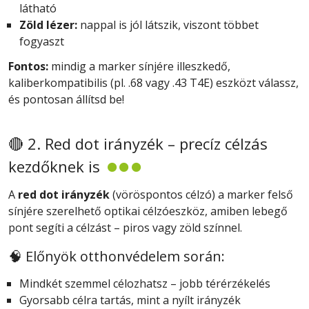
látható
Zöld lézer:
nappal is jól látszik, viszont többet
fogyaszt
Fontos:
mindig a marker sínjére illeszkedő,
kaliberkompatibilis (pl. .68 vagy .43 T4E) eszközt válassz,
és pontosan állítsd be!
🔴 2. Red dot irányzék – precíz célzás
kezdőknek is
A
red dot irányzék
(vöröspontos célzó) a marker felső
sínjére szerelhető optikai célzóeszköz, amiben lebegő
pont segíti a célzást – piros vagy zöld színnel.
🧠 Előnyök otthonvédelem során:
Mindkét szemmel célozhatsz – jobb térérzékelés
Gyorsabb célra tartás, mint a nyílt irányzék