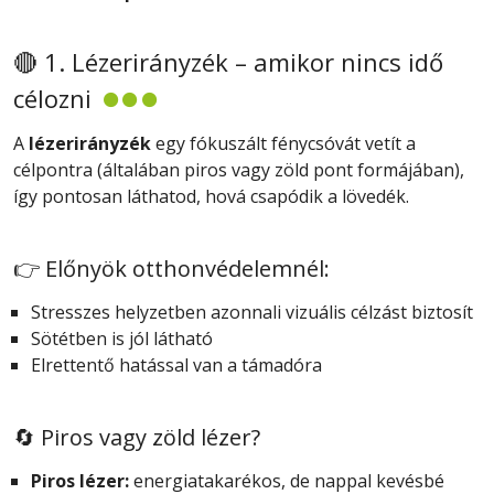
🔴 1. Lézerirányzék – amikor nincs idő
célozni
A
lézerirányzék
egy fókuszált fénycsóvát vetít a
célpontra (általában piros vagy zöld pont formájában),
így pontosan láthatod, hová csapódik a lövedék.
👉 Előnyök otthonvédelemnél:
Stresszes helyzetben azonnali vizuális célzást biztosít
Sötétben is jól látható
Elrettentő hatással van a támadóra
🔄 Piros vagy zöld lézer?
Piros lézer:
energiatakarékos, de nappal kevésbé