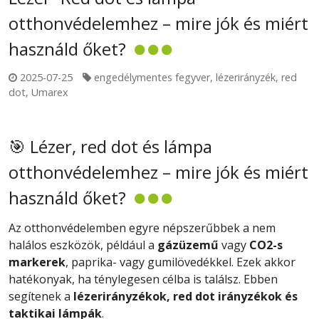
otthonvédelemhez – mire jók és miért
használd őket?
2025-07-25
engedélymentes fegyver
,
lézerirányzék
,
red
dot
,
Umarex
🎯 Lézer, red dot és lámpa
otthonvédelemhez – mire jók és miért
használd őket?
Az otthonvédelemben egyre népszerűbbek a nem
halálos eszközök, például a
gázüzemű
vagy
CO2-s
markerek
, paprika- vagy gumilövedékkel. Ezek akkor
hatékonyak, ha ténylegesen célba is találsz. Ebben
segítenek a
lézerirányzékok, red dot irányzékok és
taktikai lámpák
.