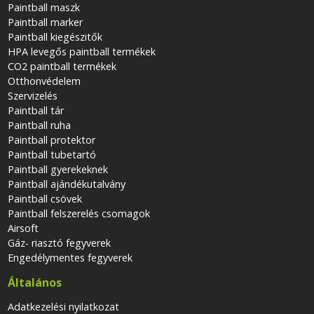
Paintball maszk
Paintball marker
Paintball kiegészitők
HPA levegős paintball termékek
CO2 paintball termékek
Otthonvédelem
Szervizelés
Paintball tár
Paintball ruha
Paintball protektor
Paintball tubetartó
Paintball gyerekeknek
Paintball ajándékutalvány
Paintball csövek
Paintball felszerelés csomagok
Airsoft
Gáz- riasztó fegyverek
Engedélymentes fegyverek
Általános
Adatkezelési nyilatkozat