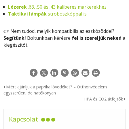
Lézerek
.68, .50 és .43 kaliberes markerekhez
Taktikai lámpák
stroboszkóppal is
👉 Nem tudod, melyik kompatibilis az eszközöddel?
Segítünk!
Boltunkban kérésre
fel is szereljük neked
a
kiegészítőt.
Miért ajánljuk a paprika lövedéket? – Otthonvédelem
egyszerűen, de hatékonyan
HPA és CO2 átfejtők
Kapcsolat