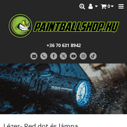
0
+36 70 631 8942
Lézer- Red dot és lámpa