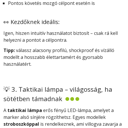
Pontos követés mozgó célpont esetén is
👀 Kezdőknek ideális:
Igen, hiszen intuitív használatot biztosít – csak rá kell
helyezni a pontot a célpontra.
Tipp:
válassz alacsony profilú, shockproof és vízálló
modellt a hosszabb élettartamért és gyorsabb
használatért.
💡 3. Taktikai lámpa – világosság, ha
sötétben támadnak
A
taktikai lámpa
erős fényű LED-lámpa, amelyet a
marker alsó sínjére rögzíthetsz. Egyes modellek
stroboszkóppal
is rendelkeznek, ami villogva zavarja a