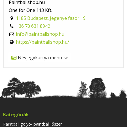
Paintballshop.hu
One for One 113 Kft.
1185 Budapest, Jegenye fasor 19.
+36 70 631 8942
info@paintballshop.hu
https://paintballshop.hu/
Névjegykártya mentése
Kategóriák
Paintball golyó- paintball lőszer