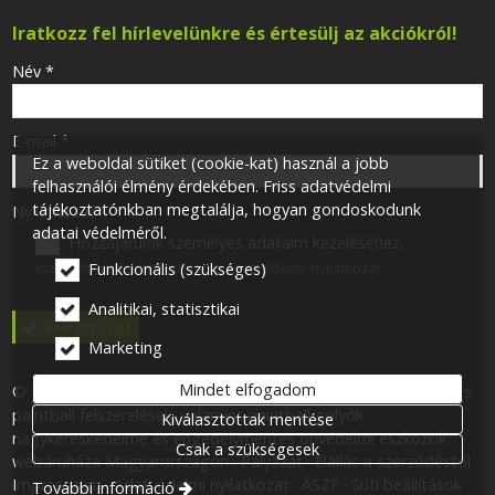
Iratkozz fel hírlevelünkre és értesülj az akciókról!
-
Név
*
-
E-mail
*
Ez a weboldal sütiket (cookie-kat) használ a jobb
felhasználói élmény érdekében. Friss adatvédelmi
tájékoztatónkban megtalálja, hogyan gondoskodunk
-
Nyilatkozat
*
adatai védelméről.
Hozzájárulok személyes adataim kezeléséhez.
Ide kattintva tekinthető meg:
Adatvédelmi nyilatkozat
.
Funkcionális (szükséges)
-
Analitikai, statisztikai
Feliratkozás
Marketing
-
Mindet elfogadom
© 2026 Minden jog fenntartva! One for One 113 Kft. Airsoft- és
paintball felszerelések, valamint paintball golyók
Kiválasztottak mentése
-
nagykereskedelme és engedélymentes önvédelmi eszközök
-
Csak a szükségesek
webáruháza Magyarországon
Pályázat
Elállás a szerződéstől
Impresszum
Adatvédelmi nyilatkozat
ÁSZF
Süti beállítások
További információ