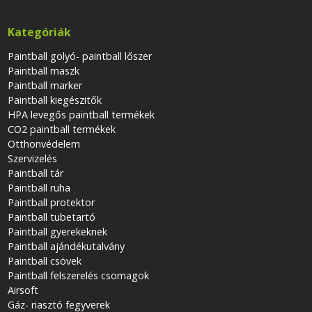
Kategóriák
Paintball golyó- paintball lőszer
Paintball maszk
Paintball marker
Paintball kiegészitők
HPA levegős paintball termékek
CO2 paintball termékek
Otthonvédelem
Szervizelés
Paintball tár
Paintball ruha
Paintball protektor
Paintball tubetartó
Paintball gyerekeknek
Paintball ajándékutalvány
Paintball csövek
Paintball felszerelés csomagok
Airsoft
Gáz- riasztó fegyverek