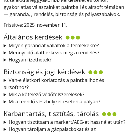
Itt találod a leggyakoribb kérdéseket és tömör,
gyakorlatias válaszainkat paintball és airsoft témában
— garancia, , rendelés, biztonság és pályaszabályok.
Frissítve: 2025. november 11.
Általános kérdések
Milyen garanciát vállaltok a termékekre?
Mennyi idő alatt érkezik meg a rendelés?
Hogyan fizethetek?
Biztonság és jogi kérdések
Van-e életkori korlátozás a paintballhoz és
airsofthoz?
Mik a kötelező védőfelszerelések?
Mi a teendő vészhelyzet esetén a pályán?
Karbantartás, tisztítás, tárolás
Hogyan tisztítsam a markert/AEG-et használat után?
Hogyan tároljam a gázpalackokat és az